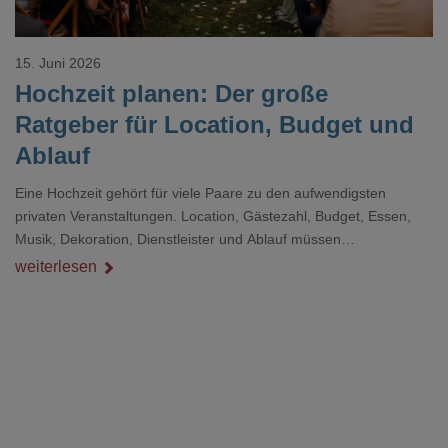
15. Juni 2026
Hochzeit planen: Der große
Ratgeber für Location, Budget und
Ablauf
Eine Hochzeit gehört für viele Paare zu den aufwendigsten
privaten Veranstaltungen. Location, Gästezahl, Budget, Essen,
Musik, Dekoration, Dienstleister und Ablauf müssen
zusammenpassen, damit der Tag gut organisiert ist und trotzdem
weiterlesen
persönlich bleibt.