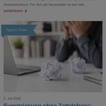
Gesamteindruck. Für dich als Veranstalter ist das kein
Nebenthema: Bei Textilien mit Stickerei oder mehreren
weiterlesen
Veredelungspositionen sind oft vier bis acht Wochen Vorlauf
realistisch.g#
Tipps & Tricks
Loading...
2. Juli 2026
Eventplanung ohne Zettelchaos: