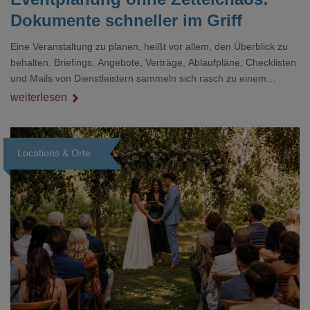
Dokumente schneller im Griff
Eine Veranstaltung zu planen, heißt vor allem, den Überblick zu
behalten. Briefings, Angebote, Verträge, Ablaufpläne, Checklisten
und Mails von Dienstleistern sammeln sich rasch zu einem
unübersichtlichen Stapel. Wer schon einmal kurz vor einem Event
weiterlesen
verzweifelt nach einer bestimmten Angabe in einem langen
Dokument gesucht hat, kennt das mulmige Gefühl.
Locations & Orte
Loading...