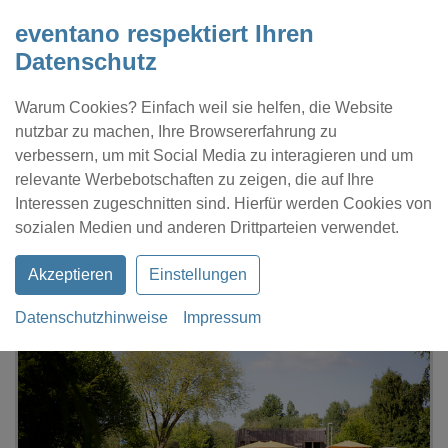
eventano respektiert Ihren
Datenschutz
Warum Cookies? Einfach weil sie helfen, die Website
nutzbar zu machen, Ihre Browsererfahrung zu
verbessern, um mit Social Media zu interagieren und um
relevante Werbebotschaften zu zeigen, die auf Ihre
Interessen zugeschnitten sind. Hierfür werden Cookies von
Kontakt
Location eintragen
Profil
sozialen Medien und anderen Drittparteien verwendet.
Akzeptieren
Einstellungen
Datenschutzhinweise
Impressum
eventano
Hamburg
Inselpark Café