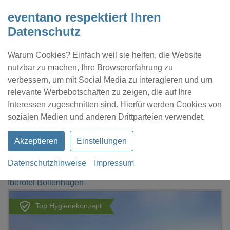
eventano respektiert Ihren
Datenschutz
Warum Cookies? Einfach weil sie helfen, die Website
nutzbar zu machen, Ihre Browsererfahrung zu
verbessern, um mit Social Media zu interagieren und um
relevante Werbebotschaften zu zeigen, die auf Ihre
Interessen zugeschnitten sind. Hierfür werden Cookies von
Kontakt
Location eintragen
Profil
sozialen Medien und anderen Drittparteien verwendet.
Akzeptieren
Einstellungen
Datenschutzhinweise
Impressum
eventano
Ostseebad Boltenhagen
Iberotel Boltenhagen
Top Hygienekonzept