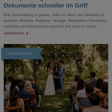
Dokumente schneller im Griff
Eine Veranstaltung zu planen, heißt vor allem, den Überblick zu
behalten. Briefings, Angebote, Verträge, Ablaufpläne, Checklisten
und Mails von Dienstleistern sammeln sich rasch zu einem
unübersichtlichen Stapel. Wer schon einmal kurz vor einem Event
weiterlesen
verzweifelt nach einer bestimmten Angabe in einem langen
Dokument gesucht hat, kennt das mulmige Gefühl.
Locations & Orte
Loading...