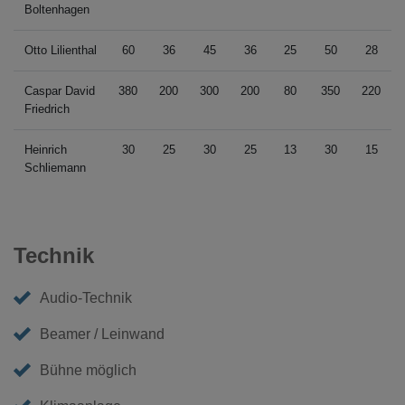
Boltenhagen
Otto Lilienthal
60
36
45
36
25
50
28
Caspar David
380
200
300
200
80
350
220
Friedrich
Heinrich
30
25
30
25
13
30
15
Schliemann
Technik
Audio-Technik
Beamer / Leinwand
Bühne möglich