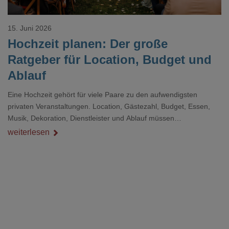
15. Juni 2026
Hochzeit planen: Der große
Ratgeber für Location, Budget und
Ablauf
Eine Hochzeit gehört für viele Paare zu den aufwendigsten
privaten Veranstaltungen. Location, Gästezahl, Budget, Essen,
Musik, Dekoration, Dienstleister und Ablauf müssen
zusammenpassen, damit der Tag gut organisiert ist und trotzdem
weiterlesen
persönlich bleibt.