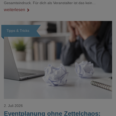
Gesamteindruck. Für dich als Veranstalter ist das kein
Nebenthema: Bei Textilien mit Stickerei oder mehreren
weiterlesen
Veredelungspositionen sind oft vier bis acht Wochen Vorlauf
realistisch.g#
Tipps & Tricks
Loading...
2. Juli 2026
Eventplanung ohne Zettelchaos: