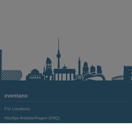
eventano
Für Locations
Häufige Anbieterfragen (FAQ)
Event-Wiki