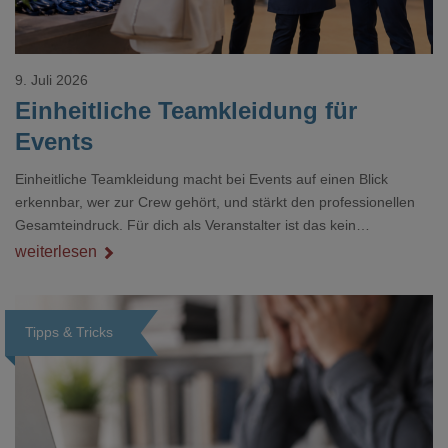
9. Juli 2026
Einheitliche Teamkleidung für
Events
Einheitliche Teamkleidung macht bei Events auf einen Blick
erkennbar, wer zur Crew gehört, und stärkt den professionellen
Gesamteindruck. Für dich als Veranstalter ist das kein
Nebenthema: Bei Textilien mit Stickerei oder mehreren
weiterlesen
Veredelungspositionen sind oft vier bis acht Wochen Vorlauf
realistisch.g#
Tipps & Tricks
Loading...