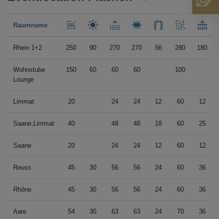
Raumname
Rhein 1+2
250
90
270
270
56
280
180
Wohnstube
150
60
60
60
100
Lounge
Limmat
20
24
24
12
60
12
Saane,Limmat
40
48
48
18
60
25
Saane
20
24
24
12
60
12
Reuss
45
30
56
56
24
60
36
Rhône
45
30
56
56
24
60
36
Aare
54
30
63
63
24
70
36