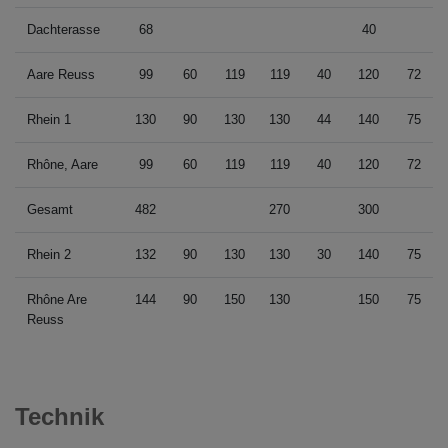
Dachterasse
68
40
Aare Reuss
99
60
119
119
40
120
72
Rhein 1
130
90
130
130
44
140
75
Rhône, Aare
99
60
119
119
40
120
72
Gesamt
482
270
300
Rhein 2
132
90
130
130
30
140
75
Rhône Are
144
90
150
130
150
75
Reuss
Technik