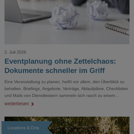
2. Juli 2026
Eventplanung ohne Zettelchaos:
Dokumente schneller im Griff
Eine Veranstaltung zu planen, heißt vor allem, den Überblick zu
behalten. Briefings, Angebote, Verträge, Ablaufpläne, Checklisten
und Mails von Dienstleistern sammeln sich rasch zu einem
unübersichtlichen Stapel. Wer schon einmal kurz vor einem Event
weiterlesen
verzweifelt nach einer bestimmten Angabe in einem langen
Dokument gesucht hat, kennt das mulmige Gefühl.
Locations & Orte