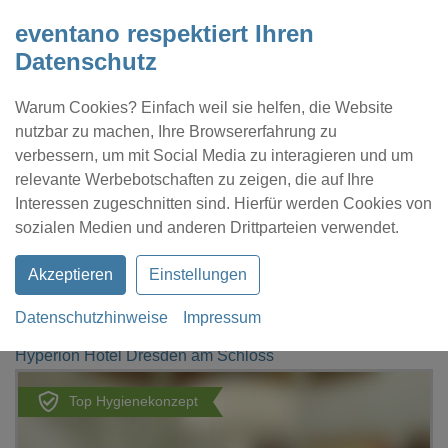
eventano respektiert Ihren
Datenschutz
Warum Cookies? Einfach weil sie helfen, die Website
nutzbar zu machen, Ihre Browsererfahrung zu
verbessern, um mit Social Media zu interagieren und um
relevante Werbebotschaften zu zeigen, die auf Ihre
Interessen zugeschnitten sind. Hierfür werden Cookies von
Kontakt
Location eintragen
Profil
sozialen Medien und anderen Drittparteien verwendet.
Akzeptieren
Einstellungen
Datenschutzhinweise
Impressum
eventano
Dresden
Hyperion Hotel Dresden am Schloss
Top Hygienekonzept