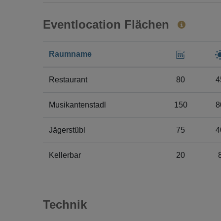
Eventlocation Flächen
Raumname
Restaurant
80
4
Musikantenstadl
150
8
Jägerstübl
75
4
Kellerbar
20
Technik