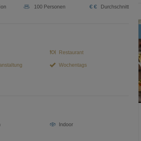
€
€
ion
100 Personen
Durchschnitt
Restaurant
nstaltung
Wochentags
n
Indoor