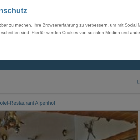
enschutz
tzbar zu machen, Ihre Browsererfahrung zu verbessern, um mit Social 
eschnitten sind. Hierfür werden Cookies von sozialen Medien und ande
L
otel-Restaurant Alpenhof