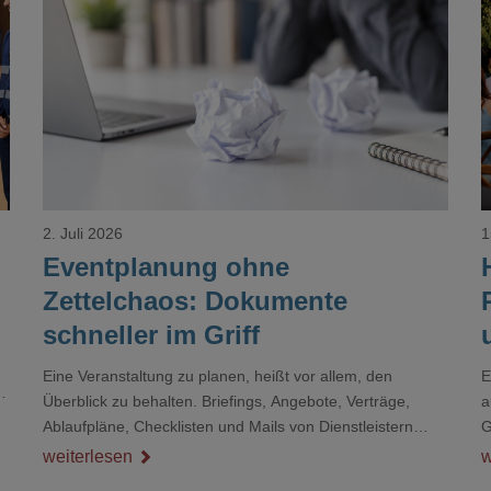
Loading...
2. Juli 2026
1
Eventplanung ohne
Zettelchaos: Dokumente
schneller im Griff
Eine Veranstaltung zu planen, heißt vor allem, den
E
r
Überblick zu behalten. Briefings, Angebote, Verträge,
a
Ablaufpläne, Checklisten und Mails von Dienstleistern
G
sammeln sich rasch zu einem unübersichtlichen Stapel.
D
weiterlesen
w
Wer schon einmal kurz vor einem Event verzweifelt nach
d