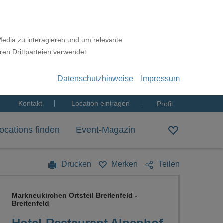
Media zu interagieren und um relevante
ren Drittparteien verwendet.
Datenschutzhinweise
Impressum
Kontakt
Location eintragen
Profil
ocations finden
Event-Magazin
Drucken
Merken
Teilen
Markneukirchen Ortsteil Breitenfeld -
Breitenfeld
Hotel-Restaurant Alpenhof