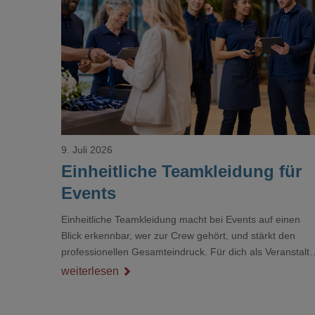
Loading...
9. Juli 2026
Einheitliche Teamkleidung für
Events
Einheitliche Teamkleidung macht bei Events auf einen
Blick erkennbar, wer zur Crew gehört, und stärkt den
professionellen Gesamteindruck. Für dich als Veranstalte
ist das kein Nebenthema: Bei Textilien mit Stickerei oder
weiterlesen
mehreren Veredelungspositionen sind oft vier bis acht
Wochen Vorlauf realistisch.g#