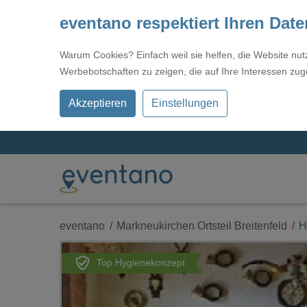
eventano respektiert Ihren Dat
Warum Cookies? Einfach weil sie helfen, die Website nu
Werbebotschaften zu zeigen, die auf Ihre Interessen zug
Akzeptieren
Einstellungen
eventano
Markneukirchen Ortsteil Breitenfeld
H
Top Hygienekonzept