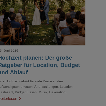
Loading...
5. Juni 2026
Hochzeit planen: Der große
Ratgeber für Location, Budget
und Ablauf
ine Hochzeit gehört für viele Paare zu den
ufwendigsten privaten Veranstaltungen. Location,
ästezahl, Budget, Essen, Musik, Dekoration,
ienstleister und Ablauf müssen zusammenpassen, damit
eiterlesen
er Tag gut organisiert ist und trotzdem persönlich bleibt.