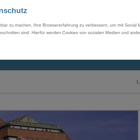
enschutz
tzbar zu machen, Ihre Browsererfahrung zu verbessern, um mit Social 
eschnitten sind. Hierfür werden Cookies von sozialen Medien und ande
L