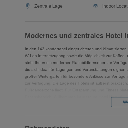
Zentrale Lage
Indoor Locat
Modernes und zentrales Hotel
In den 142 komfortabel eingerichteten und klimatisierte
W-Lan Internetzugang sowie die Möglichkeit zur Kaffee-
steht Ihnen ein moderner Flachbildfernseher zur Verfüg
die sich ideal für Tagungen und Veranstaltungen eignen u
großer Wintergarten für besondere Anlässe zur Verfügung
zur Verfügung. Die Lage des Hotels ist äußerst praktisc
Fußgängerzone liegt. Für Entspannung und Fitness biete
Fitnessbereich. Willkommen im Mercure Hotel Hamm!
We