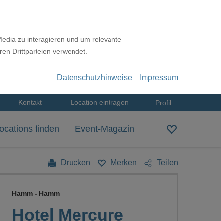
Media zu interagieren und um relevante
ren Drittparteien verwendet.
Datenschutzhinweise
Impressum
Kontakt
Location eintragen
Profil
ocations finden
Event-Magazin
Drucken
Merken
Teilen
Hamm - Hamm
Hotel Mercure