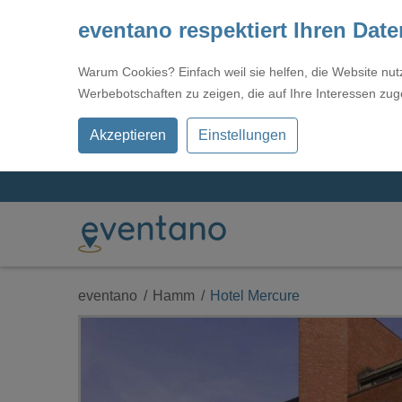
eventano respektiert Ihren Dat
Warum Cookies? Einfach weil sie helfen, die Website nu
Werbebotschaften zu zeigen, die auf Ihre Interessen zug
Akzeptieren
Einstellungen
eventano
Hamm
Hotel Mercure