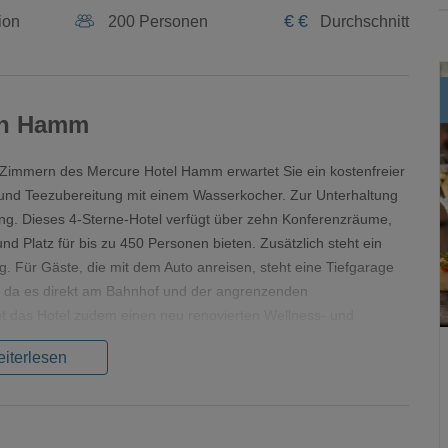
€
€
ion
200 Personen
Durchschnitt
 in Hamm
n Zimmern des Mercure Hotel Hamm erwartet Sie ein kostenfreier
 und Teezubereitung mit einem Wasserkocher. Zur Unterhaltung
ung. Dieses 4-Sterne-Hotel verfügt über zehn Konferenzräume,
nd Platz für bis zu 450 Personen bieten. Zusätzlich steht ein
. Für Gäste, die mit dem Auto anreisen, steht eine Tiefgarage
h, da es direkt am Bahnhof und der angrenzenden
t das Hotel zudem einen neu renovierten Wellness- und
iterlesen