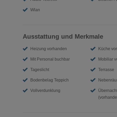
Wlan
Ausstattung und Merkmale
Heizung vorhanden
Küche vo
Mit Personal buchbar
Mobiliar 
Tageslicht
Terrasse
Bodenbelag Teppich
Nebenräu
Vollverdunklung
Übernacht
(vorhanden