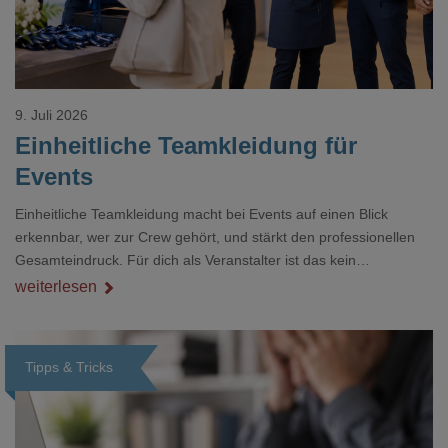
9. Juli 2026
Einheitliche Teamkleidung für
Events
Einheitliche Teamkleidung macht bei Events auf einen Blick
erkennbar, wer zur Crew gehört, und stärkt den professionellen
Gesamteindruck. Für dich als Veranstalter ist das kein
Nebenthema: Bei Textilien mit Stickerei oder mehreren
weiterlesen
Veredelungspositionen sind oft vier bis acht Wochen Vorlauf
realistisch.g#
Tipps & Tricks