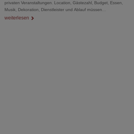
privaten Veranstaltungen. Location, Gästezahl, Budget, Essen,
Musik, Dekoration, Dienstleister und Ablauf müssen
zusammenpassen, damit der Tag gut organisiert ist und trotzdem
weiterlesen
persönlich bleibt.