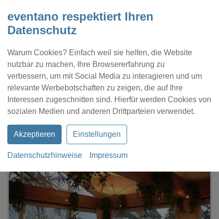
eventano respektiert Ihren
Datenschutz
Warum Cookies? Einfach weil sie helfen, die Website
nutzbar zu machen, Ihre Browsererfahrung zu
verbessern, um mit Social Media zu interagieren und um
relevante Werbebotschaften zu zeigen, die auf Ihre
Interessen zugeschnitten sind. Hierfür werden Cookies von
Kontakt
Location eintragen
Profil
sozialen Medien und anderen Drittparteien verwendet.
Akzeptieren
Einstellungen
Datenschutzhinweise
Impressum
eventano
Ulm
Hotel Engel