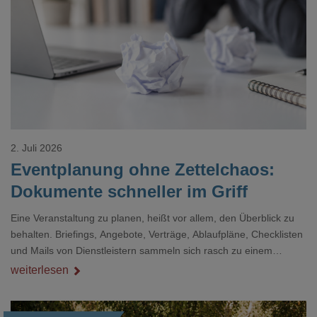
Loading...
2. Juli 2026
Eventplanung ohne Zettelchaos:
Dokumente schneller im Griff
Eine Veranstaltung zu planen, heißt vor allem, den Überblick zu
behalten. Briefings, Angebote, Verträge, Ablaufpläne, Checklisten
und Mails von Dienstleistern sammeln sich rasch zu einem
unübersichtlichen Stapel. Wer schon einmal kurz vor einem Event
weiterlesen
verzweifelt nach einer bestimmten Angabe in einem langen
Dokument gesucht hat, kennt das mulmige Gefühl.