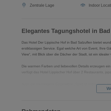
Zentrale Lage
Indoor Locat
Elegantes Tagungshotel in Bad
Das Hotel Der Lippische Hof in Bad Salzuflen bietet w
erstklassigen Service. Egal welche Art von Event, Ihre 
View“, mit Blick über die Dächer der Stadt, ist ein idealer 
Die warmen Farben und liebevollen Details erzeugen ei
verfügt das Hotel Lippischer Hof über 2 Restaurants, ja
Auch die hauseigene Cocktailbar „Spirit of India“ kann f
We
Für geschäftliche Meetings, Tagungen, Konferenzen un
Verfügung.
Nach getaner Arbeit oder einer ausgelassenen Party kön