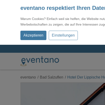
eventano respektiert Ihren Dat
Warum Cookies? Einfach weil sie helfen, die Website nu
Werbebotschaften zu zeigen, die auf Ihre Interessen zug
Akzeptieren
Einstellungen
eventano
Bad Salzuflen
Hotel Der Lippische H