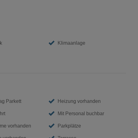
k
Klimaanlage
g Parkett
Heizung vorhanden
hrt
Mit Personal buchbar
me vorhanden
Parkplätze