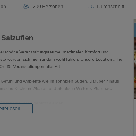
€
€
ion
200 Personen
Durchschnitt
 Salzuflen
underschöne Veranstaltungsräume, maximalen Komfort und
Gäste werden sich hier rundum wohl fühlen. Unsere Location „The
Ort für Veranstaltungen aller Art.
n Gefühl und Ambiente wie im sonnigen Süden. Darüber hinaus
panische Küche im Akaiten und Steaks in Walter´s Pharmacy.
ür Veranstaltungen genutzt werden.
iterlesen
d Vorträge stehen 3 Seminarräume von 40 – 142qm Fläche zur
nen Sie sich in einem der 99 komfortablen Zimmer und Suiten