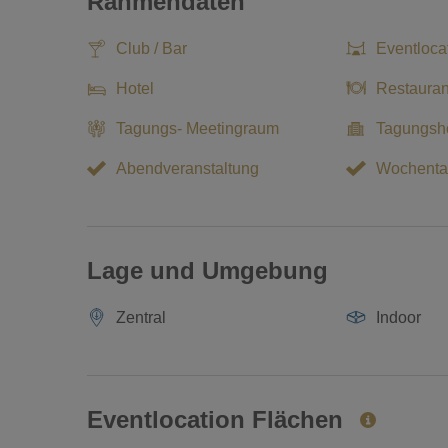
Rahmendaten
ausruhen.
Club / Bar
Eventloca
Die Lage des Hotels
Hotel
Restauran
Der Lippische Hof liegt zentral und ruhig in der historis
Tagungs- Meetingraum
Tagungsho
Salzhof und der angeschlossenen Innenstadt entfernt. B
Meter.
Abendveranstaltung
Wochenta
Lage und Umgebung
Zentral
Indoor
Eventlocation Flächen