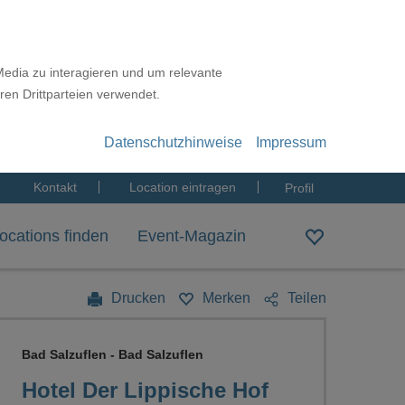
Media zu interagieren und um relevante
ren Drittparteien verwendet.
Datenschutzhinweise
Impressum
Kontakt
Location eintragen
Profil
ocations finden
Event-Magazin
Drucken
Merken
Teilen
Bad Salzuflen - Bad Salzuflen
Hotel Der Lippische Hof