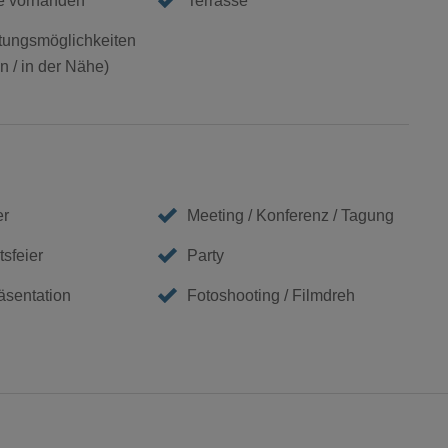
e vorhanden
Terrasse
ungsmöglichkeiten
 / in der Nähe)
er
Meeting / Konferenz / Tagung
sfeier
Party
äsentation
Fotoshooting / Filmdreh