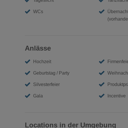
Tageslicht
Tanzfläch
WCs
Übernacht
(vorhanden
Anlässe
Hochzeit
Firmenfei
Geburtstag / Party
Weihnacht
Silvesterfeier
Produktpr
Gala
Incentive
Locations in der Umgebung