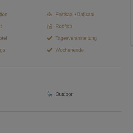
tion
Festsaal / Ballsaal
t
Rooftop
chen Altstadt von Bad Salzuflen. Nur 50 Meter vom historischen
tel
Tagesveranstaltung
is zum Kurpark und den Gradierwerken sind es nur schlappe 300
gs
Wochenende
Outdoor