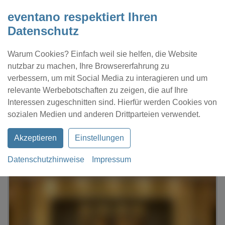
eventano respektiert Ihren
Datenschutz
Warum Cookies? Einfach weil sie helfen, die Website
nutzbar zu machen, Ihre Browsererfahrung zu
verbessern, um mit Social Media zu interagieren und um
relevante Werbebotschaften zu zeigen, die auf Ihre
Interessen zugeschnitten sind. Hierfür werden Cookies von
Kontakt
Location eintragen
Profil
sozialen Medien und anderen Drittparteien verwendet.
Akzeptieren
Einstellungen
Datenschutzhinweise
Impressum
eventano
München
Hotel Bayerischer Hof München