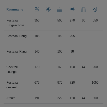
Raumname
Festsaal
353
500
270
80
850
2
Erdgeschoss
Festsaal Rang
185
110
205
I
Festsaal Rang
140
100
98
II
Cocktail
170
160
150
44
200
8
Lounge
Festsaal
678
870
720
1050
3
gesamt
Atrium
191
222
120
44
300
1