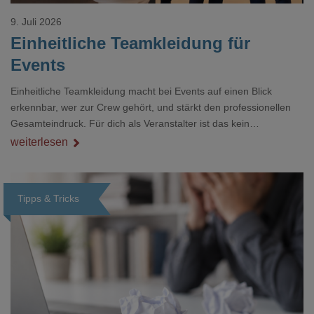
9. Juli 2026
Einheitliche Teamkleidung für
Events
Einheitliche Teamkleidung macht bei Events auf einen Blick
erkennbar, wer zur Crew gehört, und stärkt den professionellen
Gesamteindruck. Für dich als Veranstalter ist das kein
Nebenthema: Bei Textilien mit Stickerei oder mehreren
weiterlesen
Veredelungspositionen sind oft vier bis acht Wochen Vorlauf
realistisch.g#
Tipps & Tricks
Loading...