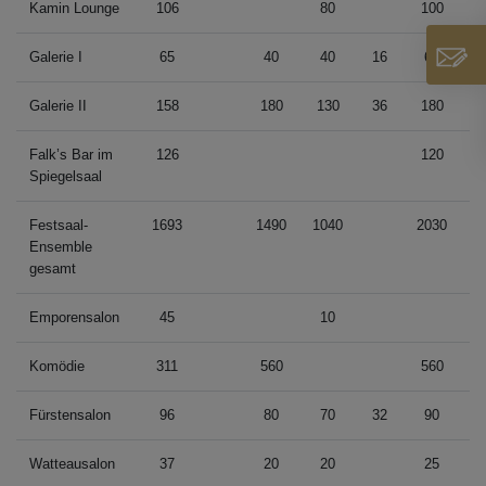
Kamin Lounge
106
80
100
Galerie I
65
40
40
16
60
2
Galerie II
158
180
130
36
180
8
Falk’s Bar im
126
120
Spiegelsaal
Festsaal-
1693
1490
1040
2030
6
Ensemble
gesamt
Emporensalon
45
10
Komödie
311
560
560
Fürstensalon
96
80
70
32
90
6
Watteausalon
37
20
20
25