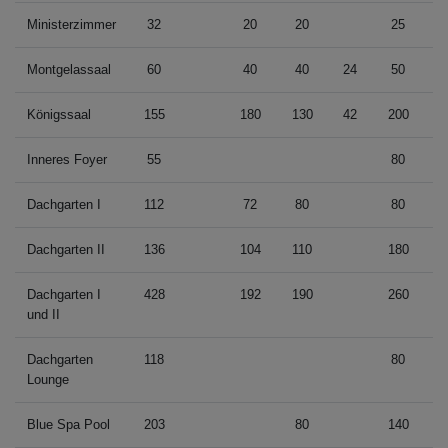
Ministerzimmer
32
20
20
25
Montgelassaal
60
40
40
24
50
3
Königssaal
155
180
130
42
200
1
Inneres Foyer
55
80
Dachgarten I
112
72
80
80
4
Dachgarten II
136
104
110
180
5
Dachgarten I
428
192
190
260
8
und II
Dachgarten
118
80
Lounge
Blue Spa Pool
203
80
140