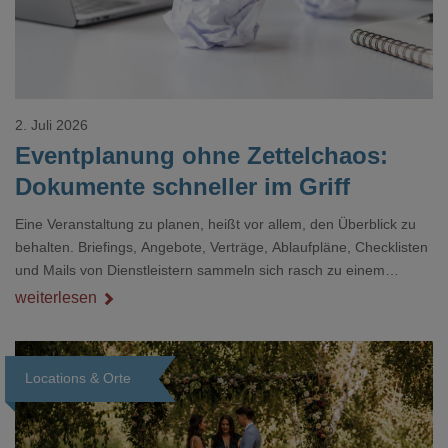
2. Juli 2026
Eventplanung ohne Zettelchaos:
Dokumente schneller im Griff
Eine Veranstaltung zu planen, heißt vor allem, den Überblick zu
behalten. Briefings, Angebote, Verträge, Ablaufpläne, Checklisten
und Mails von Dienstleistern sammeln sich rasch zu einem
unübersichtlichen Stapel. Wer schon einmal kurz vor einem Event
weiterlesen
verzweifelt nach einer bestimmten Angabe in einem langen
Dokument gesucht hat, kennt das mulmige Gefühl.
Locations & Orte