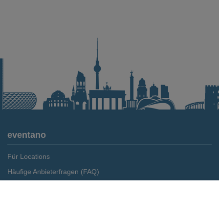
eventano
Für Locations
Häufige Anbieterfragen (FAQ)
Event-Wiki
Merken
Preis anfragen
Jobs
Pressemitteilungen