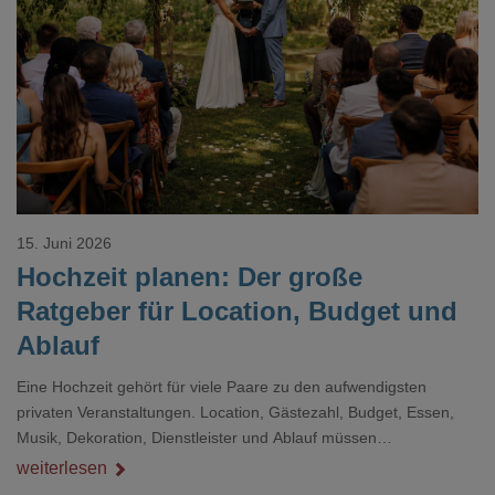
Loading...
15. Juni 2026
Hochzeit planen: Der große
Ratgeber für Location, Budget und
Ablauf
Eine Hochzeit gehört für viele Paare zu den aufwendigsten
privaten Veranstaltungen. Location, Gästezahl, Budget, Essen,
Musik, Dekoration, Dienstleister und Ablauf müssen
zusammenpassen, damit der Tag gut organisiert ist und trotzdem
weiterlesen
persönlich bleibt.