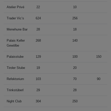
Atelier Privé
22
10
Trader Vic’s
624
256
Menehune Bar
28
18
Palais Keller
268
140
Gewölbe
Palaisstube
129
100
150
Tiroler Stube
19
20
Refektorium
103
70
90
Trinkstüberl
29
28
Night Club
304
250