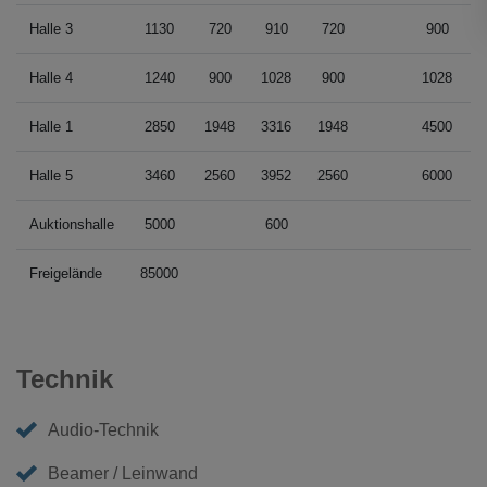
Halle 3
1130
720
910
720
900
Halle 4
1240
900
1028
900
1028
Halle 1
2850
1948
3316
1948
4500
1
Halle 5
3460
2560
3952
2560
6000
1
Auktionshalle
5000
600
Freigelände
85000
Technik
Audio-Technik
Beamer / Leinwand