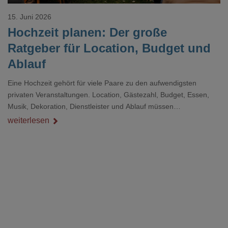
15. Juni 2026
Hochzeit planen: Der große
Ratgeber für Location, Budget und
Ablauf
Eine Hochzeit gehört für viele Paare zu den aufwendigsten
privaten Veranstaltungen. Location, Gästezahl, Budget, Essen,
Musik, Dekoration, Dienstleister und Ablauf müssen
zusammenpassen, damit der Tag gut organisiert ist und trotzdem
weiterlesen
persönlich bleibt.