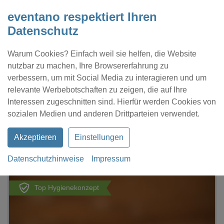
eventano respektiert Ihren
Datenschutz
Warum Cookies? Einfach weil sie helfen, die Website
nutzbar zu machen, Ihre Browsererfahrung zu
verbessern, um mit Social Media zu interagieren und um
relevante Werbebotschaften zu zeigen, die auf Ihre
Interessen zugeschnitten sind. Hierfür werden Cookies von
Kontakt
Location eintragen
Profil
sozialen Medien und anderen Drittparteien verwendet.
Akzeptieren
Einstellungen
Datenschutzhinweise
Impressum
eventano
Neumünster
Holstenhallen Neumünster
Top Hygienekonzept