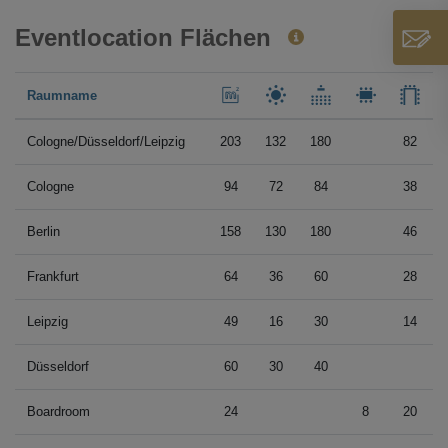
Eventlocation Flächen
Raumname
Cologne/Düsseldorf/Leipzig
203
132
180
82
Cologne
94
72
84
38
Berlin
158
130
180
46
Frankfurt
64
36
60
28
Leipzig
49
16
30
14
Düsseldorf
60
30
40
Boardroom
24
8
20