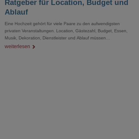
Ratgeber für Location, Budget und
Ablauf
Eine Hochzeit gehört für viele Paare zu den aufwendigsten
privaten Veranstaltungen. Location, Gästezahl, Budget, Essen,
Musik, Dekoration, Dienstleister und Ablauf müssen
zusammenpassen, damit der Tag gut organisiert ist und trotzdem
weiterlesen
persönlich bleibt.