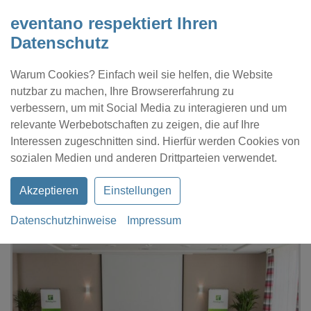
eventano respektiert Ihren
Datenschutz
Warum Cookies? Einfach weil sie helfen, die Website
nutzbar zu machen, Ihre Browsererfahrung zu
verbessern, um mit Social Media zu interagieren und um
relevante Werbebotschaften zu zeigen, die auf Ihre
Interessen zugeschnitten sind. Hierfür werden Cookies von
Kontakt
Location eintragen
Profil
sozialen Medien und anderen Drittparteien verwendet.
Akzeptieren
Einstellungen
Datenschutzhinweise
Impressum
eventano
Neuss
Gala
Holiday Inn Düsseldorf-Neuss