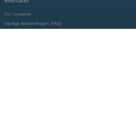
eventano
Für Locations
Häufige Anbieterfragen (FAQ)
Event-Wiki
Merken
Preis anfragen
Jobs
Pressemitteilungen
Media Daten
Service
Kontakt
Datenschutz
Impressum