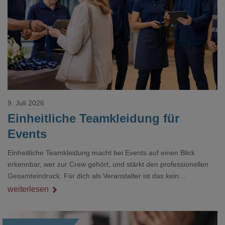
Loading...
9. Juli 2026
Einheitliche Teamkleidung für
Events
Einheitliche Teamkleidung macht bei Events auf einen Blick
erkennbar, wer zur Crew gehört, und stärkt den professionellen
Gesamteindruck. Für dich als Veranstalter ist das kein
Nebenthema: Bei Textilien mit Stickerei oder mehreren
weiterlesen
Veredelungspositionen sind oft vier bis acht Wochen Vorlauf
realistisch.g#