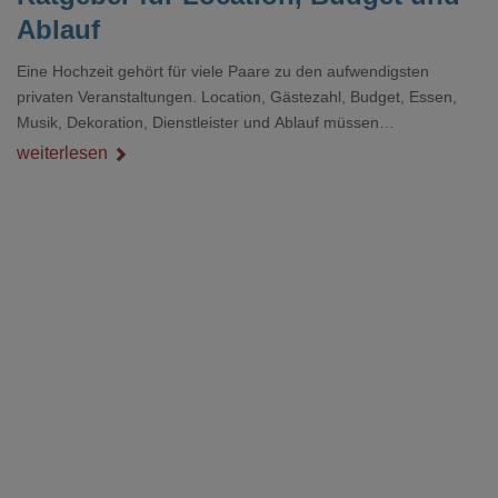
Ablauf
Eine Hochzeit gehört für viele Paare zu den aufwendigsten
privaten Veranstaltungen. Location, Gästezahl, Budget, Essen,
Musik, Dekoration, Dienstleister und Ablauf müssen
zusammenpassen, damit der Tag gut organisiert ist und trotzdem
weiterlesen
persönlich bleibt.