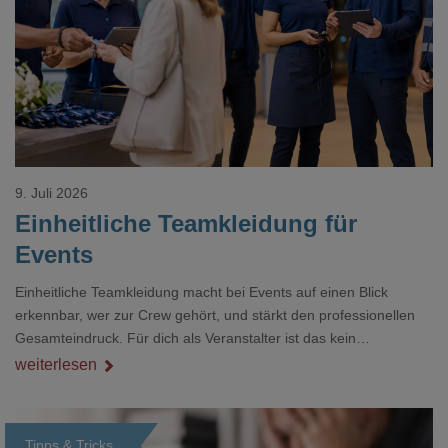
Loading...
9. Juli 2026
Einheitliche Teamkleidung für
Events
Einheitliche Teamkleidung macht bei Events auf einen Blick
erkennbar, wer zur Crew gehört, und stärkt den professionellen
Gesamteindruck. Für dich als Veranstalter ist das kein
Nebenthema: Bei Textilien mit Stickerei oder mehreren
weiterlesen
Veredelungspositionen sind oft vier bis acht Wochen Vorlauf
realistisch.g#
Tipps & Tricks