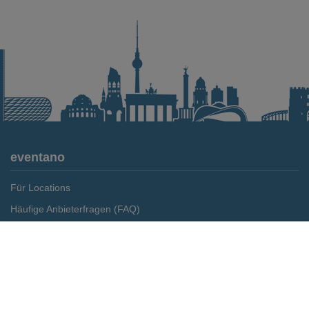
eventano
Für Locations
Häufige Anbieterfragen (FAQ)
Event-Wiki
Merken
Preis anfragen
Jobs
Pressemitteilungen
Media Daten