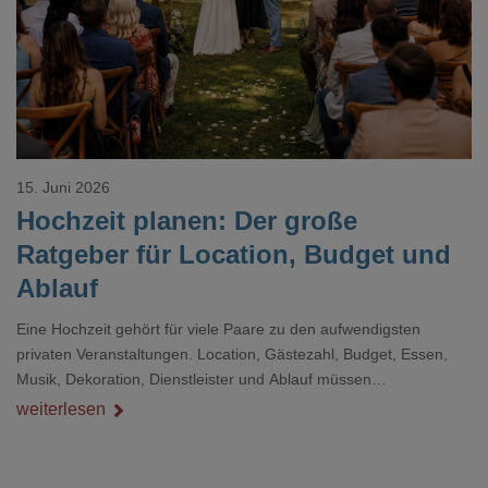
15. Juni 2026
Hochzeit planen: Der große
Ratgeber für Location, Budget und
Ablauf
Eine Hochzeit gehört für viele Paare zu den aufwendigsten
privaten Veranstaltungen. Location, Gästezahl, Budget, Essen,
Musik, Dekoration, Dienstleister und Ablauf müssen
zusammenpassen, damit der Tag gut organisiert ist und trotzdem
weiterlesen
persönlich bleibt.