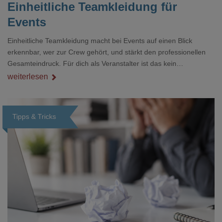
Einheitliche Teamkleidung für
Events
Einheitliche Teamkleidung macht bei Events auf einen Blick
erkennbar, wer zur Crew gehört, und stärkt den professionellen
Gesamteindruck. Für dich als Veranstalter ist das kein
Nebenthema: Bei Textilien mit Stickerei oder mehreren
weiterlesen
Veredelungspositionen sind oft vier bis acht Wochen Vorlauf
realistisch.g#
Tipps & Tricks
Loading...