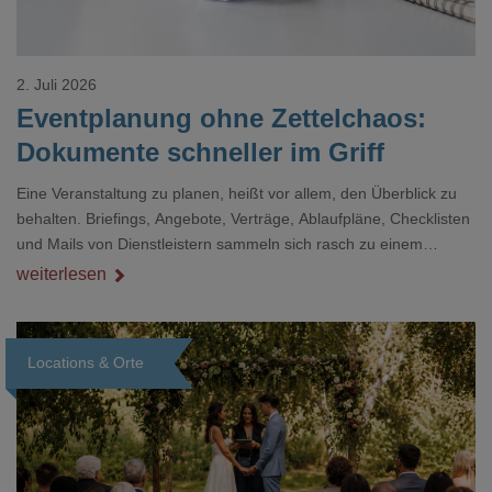
2. Juli 2026
Eventplanung ohne Zettelchaos:
Dokumente schneller im Griff
Eine Veranstaltung zu planen, heißt vor allem, den Überblick zu
behalten. Briefings, Angebote, Verträge, Ablaufpläne, Checklisten
und Mails von Dienstleistern sammeln sich rasch zu einem
unübersichtlichen Stapel. Wer schon einmal kurz vor einem Event
weiterlesen
verzweifelt nach einer bestimmten Angabe in einem langen
Dokument gesucht hat, kennt das mulmige Gefühl.
Locations & Orte
Loading...