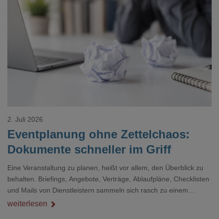
Loading...
2. Juli 2026
Eventplanung ohne Zettelchaos:
Dokumente schneller im Griff
Eine Veranstaltung zu planen, heißt vor allem, den Überblick zu
behalten. Briefings, Angebote, Verträge, Ablaufpläne, Checklisten
und Mails von Dienstleistern sammeln sich rasch zu einem
unübersichtlichen Stapel. Wer schon einmal kurz vor einem Event
weiterlesen
verzweifelt nach einer bestimmten Angabe in einem langen