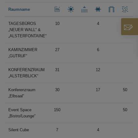
Raumname
TAGESBÜROS
10
4
„NEUER WALL“ &
„ALSTERFONTAINE“
KAMINZIMMER
27
6
„GUTRUF“
KONFERENZRAUM
31
12
„ALSTERBLICK“
Konferenzraum
30
17
50
„Elbsaal“
Event Space
150
50
„Bistro/Lounge“
Silent Cube
7
4