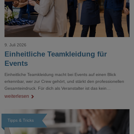
9. Juli 2026
Einheitliche Teamkleidung für
Events
Einheitliche Teamkleidung macht bei Events auf einen Blick
erkennbar, wer zur Crew gehört, und stärkt den professionellen
Gesamteindruck. Für dich als Veranstalter ist das kein
Nebenthema: Bei Textilien mit Stickerei oder mehreren
weiterlesen
Veredelungspositionen sind oft vier bis acht Wochen Vorlauf
realistisch.g#
Tipps & Tricks