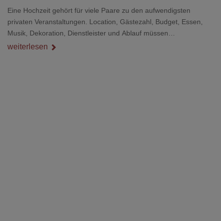
Eine Hochzeit gehört für viele Paare zu den aufwendigsten
privaten Veranstaltungen. Location, Gästezahl, Budget, Essen,
Musik, Dekoration, Dienstleister und Ablauf müssen
zusammenpassen, damit der Tag gut organisiert ist und trotzdem
weiterlesen
persönlich bleibt.