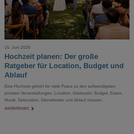
15. Juni 2026
Hochzeit planen: Der große
Ratgeber für Location, Budget und
Ablauf
Eine Hochzeit gehört für viele Paare zu den aufwendigsten
privaten Veranstaltungen. Location, Gästezahl, Budget, Essen,
Musik, Dekoration, Dienstleister und Ablauf müssen
zusammenpassen, damit der Tag gut organisiert ist und trotzdem
weiterlesen
persönlich bleibt.