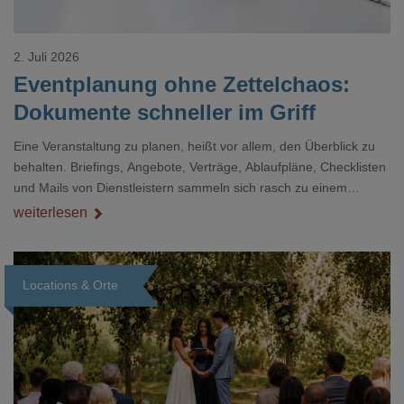
2. Juli 2026
Eventplanung ohne Zettelchaos:
Dokumente schneller im Griff
Eine Veranstaltung zu planen, heißt vor allem, den Überblick zu
behalten. Briefings, Angebote, Verträge, Ablaufpläne, Checklisten
und Mails von Dienstleistern sammeln sich rasch zu einem
unübersichtlichen Stapel. Wer schon einmal kurz vor einem Event
weiterlesen
verzweifelt nach einer bestimmten Angabe in einem langen
Dokument gesucht hat, kennt das mulmige Gefühl.
Locations & Orte
Loading...