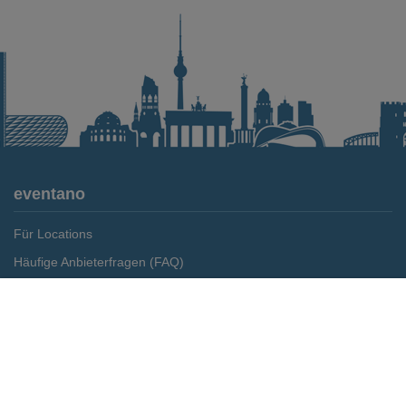
eventano
Für Locations
Häufige Anbieterfragen (FAQ)
Event-Wiki
Merken
Preis anfragen
Jobs
Pressemitteilungen
Media Daten