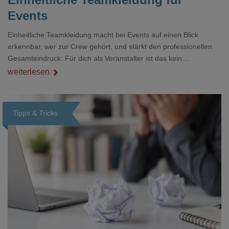
Events
Einheitliche Teamkleidung macht bei Events auf einen Blick
erkennbar, wer zur Crew gehört, und stärkt den professionellen
Gesamteindruck. Für dich als Veranstalter ist das kein
Nebenthema: Bei Textilien mit Stickerei oder mehreren
weiterlesen
Veredelungspositionen sind oft vier bis acht Wochen Vorlauf
realistisch.g#
Tipps & Tricks
Loading...