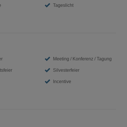
e
Tageslicht
er
Meeting / Konferenz / Tagung
sfeier
Silvesterfeier
Incentive