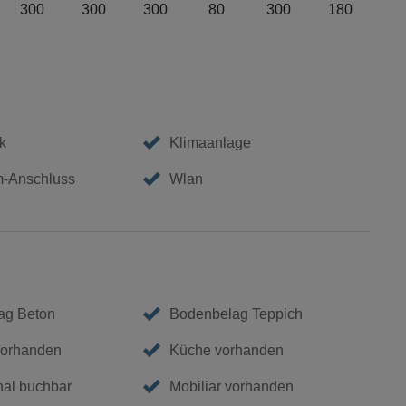
300
300
300
80
300
180
k
Klimaanlage
m-Anschluss
Wlan
ag Beton
Bodenbelag Teppich
vorhanden
Küche vorhanden
nal buchbar
Mobiliar vorhanden