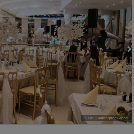
Loading...
©
Saal "Grammophon Palace"