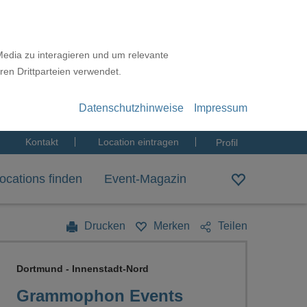
Media zu interagieren und um relevante
ren Drittparteien verwendet.
Datenschutzhinweise
Impressum
Kontakt
Location eintragen
Profil
ocations finden
Event-Magazin
Drucken
Merken
Teilen
Dortmund - Innenstadt-Nord
Grammophon Events