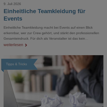
9. Juli 2026
Einheitliche Teamkleidung für
Events
Einheitliche Teamkleidung macht bei Events auf einen Blick
erkennbar, wer zur Crew gehört, und stärkt den professionellen
Gesamteindruck. Für dich als Veranstalter ist das kein
Nebenthema: Bei Textilien mit Stickerei oder mehreren
weiterlesen
Veredelungspositionen sind oft vier bis acht Wochen Vorlauf
realistisch.g#
Tipps & Tricks
Loading...