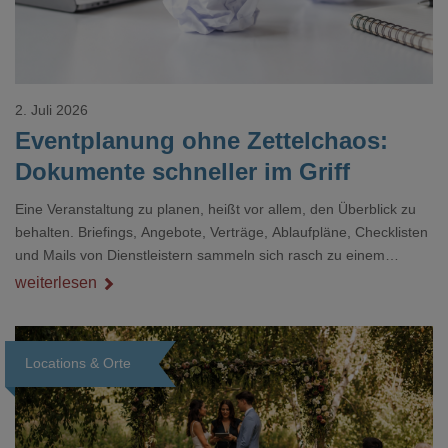
2. Juli 2026
Eventplanung ohne Zettelchaos:
Dokumente schneller im Griff
Eine Veranstaltung zu planen, heißt vor allem, den Überblick zu
behalten. Briefings, Angebote, Verträge, Ablaufpläne, Checklisten
und Mails von Dienstleistern sammeln sich rasch zu einem
unübersichtlichen Stapel. Wer schon einmal kurz vor einem Event
weiterlesen
verzweifelt nach einer bestimmten Angabe in einem langen
Dokument gesucht hat, kennt das mulmige Gefühl.
Locations & Orte