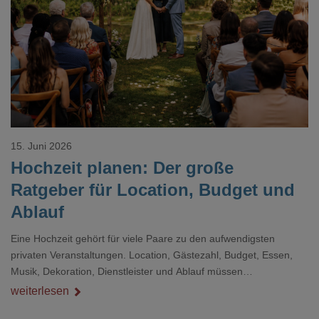
Loading...
15. Juni 2026
Hochzeit planen: Der große
Ratgeber für Location, Budget und
Ablauf
Eine Hochzeit gehört für viele Paare zu den aufwendigsten
privaten Veranstaltungen. Location, Gästezahl, Budget, Essen,
Musik, Dekoration, Dienstleister und Ablauf müssen
zusammenpassen, damit der Tag gut organisiert ist und trotzdem
weiterlesen
persönlich bleibt.