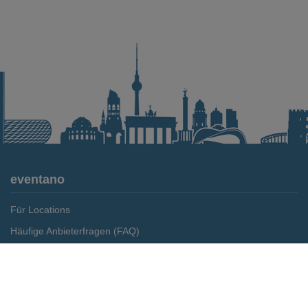
eventano
Für Locations
Häufige Anbieterfragen (FAQ)
Event-Wiki
Merken
Preis anfragen
Jobs
Pressemitteilungen