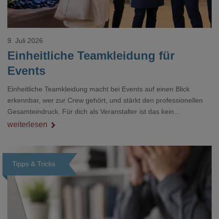
9. Juli 2026
Einheitliche Teamkleidung für
Events
Einheitliche Teamkleidung macht bei Events auf einen Blick
erkennbar, wer zur Crew gehört, und stärkt den professionellen
Gesamteindruck. Für dich als Veranstalter ist das kein
Nebenthema: Bei Textilien mit Stickerei oder mehreren
weiterlesen
Veredelungspositionen sind oft vier bis acht Wochen Vorlauf
realistisch.g#
Tipps & Tricks
Loading...