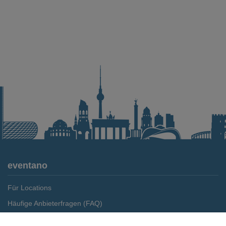
eventano
Für Locations
Häufige Anbieterfragen (FAQ)
Event-Wiki