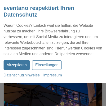
eventano respektiert Ihren
Datenschutz
Warum Cookies? Einfach weil sie helfen, die Website
nutzbar zu machen, Ihre Browsererfahrung zu
verbessern, um mit Social Media zu interagieren und um
relevante Werbebotschaften zu zeigen, die auf Ihre
Interessen zugeschnitten sind. Hierfür werden Cookies von
Kontakt
Location eintragen
Profil
sozialen Medien und anderen Drittparteien verwendet.
Akzeptieren
Einstellungen
Datenschutzhinweise
Impressum
eventano
Karben
Glashaus