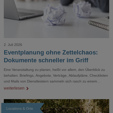
2. Juli 2026
Eventplanung ohne Zettelchaos:
Dokumente schneller im Griff
Eine Veranstaltung zu planen, heißt vor allem, den Überblick zu
behalten. Briefings, Angebote, Verträge, Ablaufpläne, Checklisten
und Mails von Dienstleistern sammeln sich rasch zu einem
unübersichtlichen Stapel. Wer schon einmal kurz vor einem Event
weiterlesen
verzweifelt nach einer bestimmten Angabe in einem langen
Dokument gesucht hat, kennt das mulmige Gefühl.
Locations & Orte