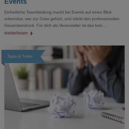
Events
Einheitliche Teamkleidung macht bei Events auf einen Blick
erkennbar, wer zur Crew gehört, und stärkt den professionellen
Gesamteindruck. Für dich als Veranstalter ist das kein
Nebenthema: Bei Textilien mit Stickerei oder mehreren
weiterlesen
Veredelungspositionen sind oft vier bis acht Wochen Vorlauf
realistisch.g#
Tipps & Tricks
Loading...