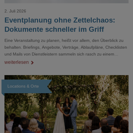
2. Juli 2026
Eventplanung ohne Zettelchaos:
Dokumente schneller im Griff
Eine Veranstaltung zu planen, heißt vor allem, den Überblick zu
behalten. Briefings, Angebote, Verträge, Ablaufpläne, Checklisten
und Mails von Dienstleistern sammeln sich rasch zu einem
unübersichtlichen Stapel. Wer schon einmal kurz vor einem Event
weiterlesen
verzweifelt nach einer bestimmten Angabe in einem langen
Dokument gesucht hat, kennt das mulmige Gefühl.
Locations & Orte
Loading...