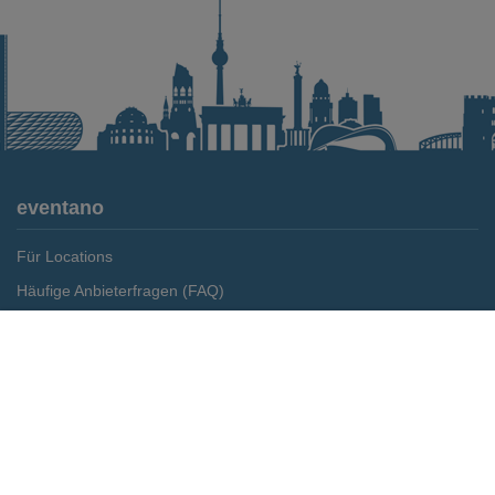
eventano
Für Locations
Häufige Anbieterfragen (FAQ)
Event-Wiki
Merken
Preis anfragen
Jobs
Pressemitteilungen
Media Daten
Service