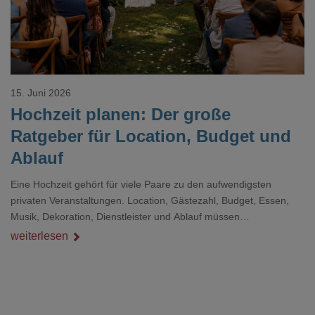
15. Juni 2026
Hochzeit planen: Der große
Ratgeber für Location, Budget und
Ablauf
Eine Hochzeit gehört für viele Paare zu den aufwendigsten
privaten Veranstaltungen. Location, Gästezahl, Budget, Essen,
Musik, Dekoration, Dienstleister und Ablauf müssen
zusammenpassen, damit der Tag gut organisiert ist und trotzdem
weiterlesen
persönlich bleibt.