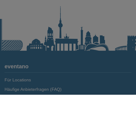
eventano
Für Locations
Häufige Anbieterfragen (FAQ)
Event-Wiki
Merken
Preis anfragen
Jobs
Pressemitteilungen
Media Daten