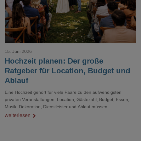
15. Juni 2026
Hochzeit planen: Der große
Ratgeber für Location, Budget und
Ablauf
Eine Hochzeit gehört für viele Paare zu den aufwendigsten
privaten Veranstaltungen. Location, Gästezahl, Budget, Essen,
Musik, Dekoration, Dienstleister und Ablauf müssen
zusammenpassen, damit der Tag gut organisiert ist und trotzdem
weiterlesen
persönlich bleibt.