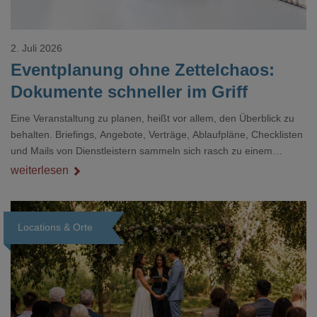
2. Juli 2026
Eventplanung ohne Zettelchaos:
Dokumente schneller im Griff
Eine Veranstaltung zu planen, heißt vor allem, den Überblick zu
behalten. Briefings, Angebote, Verträge, Ablaufpläne, Checklisten
und Mails von Dienstleistern sammeln sich rasch zu einem
unübersichtlichen Stapel. Wer schon einmal kurz vor einem Event
weiterlesen
verzweifelt nach einer bestimmten Angabe in einem langen
Dokument gesucht hat, kennt das mulmige Gefühl.
Locations & Orte
Loading...