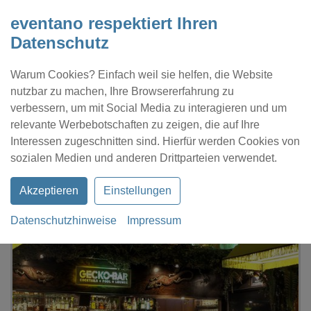
eventano respektiert Ihren
Datenschutz
Warum Cookies? Einfach weil sie helfen, die Website
nutzbar zu machen, Ihre Browsererfahrung zu
verbessern, um mit Social Media zu interagieren und um
relevante Werbebotschaften zu zeigen, die auf Ihre
Interessen zugeschnitten sind. Hierfür werden Cookies von
Kontakt
Location eintragen
Profil
sozialen Medien und anderen Drittparteien verwendet.
Akzeptieren
Einstellungen
Datenschutzhinweise
Impressum
eventano
Hamburg
Gecko-Bar Hamburg