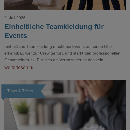
9. Juli 2026
Einheitliche Teamkleidung für
Events
Einheitliche Teamkleidung macht bei Events auf einen Blick
erkennbar, wer zur Crew gehört, und stärkt den professionellen
Gesamteindruck. Für dich als Veranstalter ist das kein
Nebenthema: Bei Textilien mit Stickerei oder mehreren
weiterlesen
Veredelungspositionen sind oft vier bis acht Wochen Vorlauf
realistisch.g#
Tipps & Tricks
Loading...