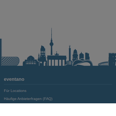
eventano
Für Locations
Häufige Anbieterfragen (FAQ)
Event-Wiki
Merken
Preis anfragen
Jobs