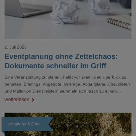
2. Juli 2026
Eventplanung ohne Zettelchaos:
Dokumente schneller im Griff
Eine Veranstaltung zu planen, heißt vor allem, den Überblick zu
behalten. Briefings, Angebote, Verträge, Ablaufpläne, Checklisten
und Mails von Dienstleistern sammeln sich rasch zu einem
unübersichtlichen Stapel. Wer schon einmal kurz vor einem Event
weiterlesen
verzweifelt nach einer bestimmten Angabe in einem langen
Dokument gesucht hat, kennt das mulmige Gefühl.
Locations & Orte