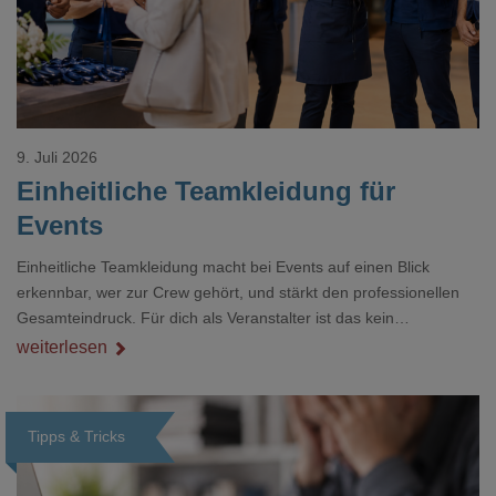
9. Juli 2026
Einheitliche Teamkleidung für
Events
Einheitliche Teamkleidung macht bei Events auf einen Blick
erkennbar, wer zur Crew gehört, und stärkt den professionellen
Gesamteindruck. Für dich als Veranstalter ist das kein
Nebenthema: Bei Textilien mit Stickerei oder mehreren
weiterlesen
Veredelungspositionen sind oft vier bis acht Wochen Vorlauf
realistisch.g#
Tipps & Tricks