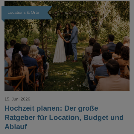
Dokument gesucht hat, kennt das mulmige Gefühl.
Locations & Orte
Loading...
15. Juni 2026
Hochzeit planen: Der große
Ratgeber für Location, Budget und
Ablauf