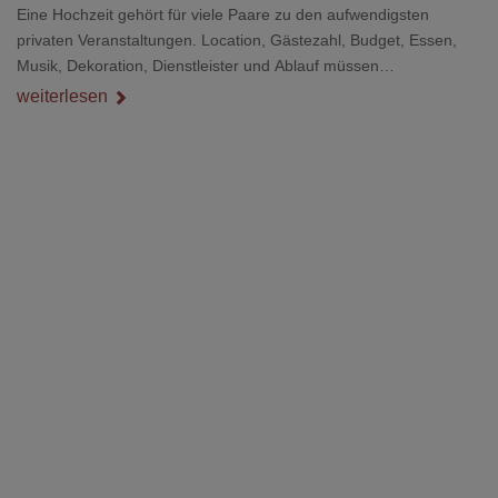
Eine Hochzeit gehört für viele Paare zu den aufwendigsten
privaten Veranstaltungen. Location, Gästezahl, Budget, Essen,
Musik, Dekoration, Dienstleister und Ablauf müssen
zusammenpassen, damit der Tag gut organisiert ist und trotzdem
weiterlesen
persönlich bleibt.