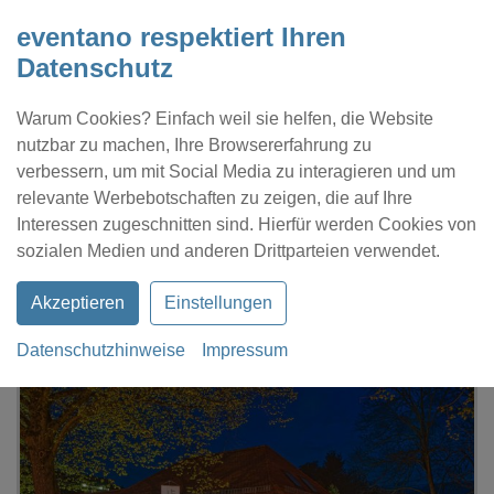
eventano respektiert Ihren
Datenschutz
Warum Cookies? Einfach weil sie helfen, die Website
nutzbar zu machen, Ihre Browsererfahrung zu
verbessern, um mit Social Media zu interagieren und um
relevante Werbebotschaften zu zeigen, die auf Ihre
Interessen zugeschnitten sind. Hierfür werden Cookies von
Kontakt
Location eintragen
Profil
sozialen Medien und anderen Drittparteien verwendet.
Akzeptieren
Einstellungen
Datenschutzhinweise
Impressum
eventano
Potsdam
GARAGE DU PONT