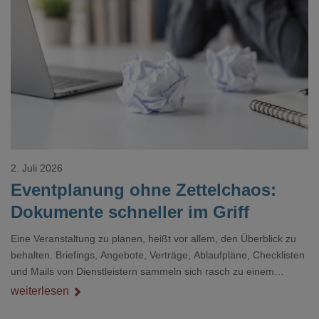
Loading...
2. Juli 2026
Eventplanung ohne Zettelchaos:
Dokumente schneller im Griff
Eine Veranstaltung zu planen, heißt vor allem, den Überblick zu
behalten. Briefings, Angebote, Verträge, Ablaufpläne, Checklisten
und Mails von Dienstleistern sammeln sich rasch zu einem
unübersichtlichen Stapel. Wer schon einmal kurz vor einem Event
weiterlesen
verzweifelt nach einer bestimmten Angabe in einem langen