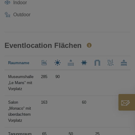
Indoor
Outdoor
Eventlocation Flächen
Raumname
Museumshalle
285
90
„Le Mans“ mit
Vorplatz
Salon
163
60
„Monaco“ mit
überdachtem
Vorplatz
Tagungsraum
65
50
25