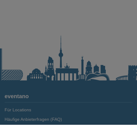
eventano
Für Locations
Häufige Anbieterfragen (FAQ)
Event-Wiki
Merken
Preis anfragen