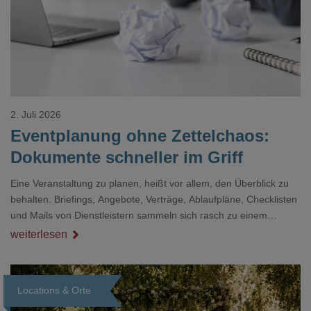
2. Juli 2026
Eventplanung ohne Zettelchaos:
Dokumente schneller im Griff
Eine Veranstaltung zu planen, heißt vor allem, den Überblick zu
behalten. Briefings, Angebote, Verträge, Ablaufpläne, Checklisten
und Mails von Dienstleistern sammeln sich rasch zu einem
unübersichtlichen Stapel. Wer schon einmal kurz vor einem Event
weiterlesen
verzweifelt nach einer bestimmten Angabe in einem langen
Dokument gesucht hat, kennt das mulmige Gefühl.
Locations & Orte