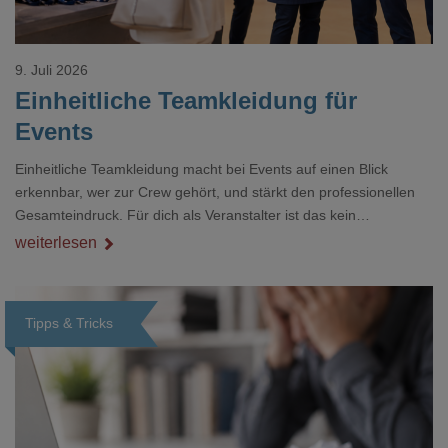
9. Juli 2026
Einheitliche Teamkleidung für
Events
Einheitliche Teamkleidung macht bei Events auf einen Blick
erkennbar, wer zur Crew gehört, und stärkt den professionellen
Gesamteindruck. Für dich als Veranstalter ist das kein
Nebenthema: Bei Textilien mit Stickerei oder mehreren
weiterlesen
Veredelungspositionen sind oft vier bis acht Wochen Vorlauf
realistisch.g#
Tipps & Tricks
Loading...