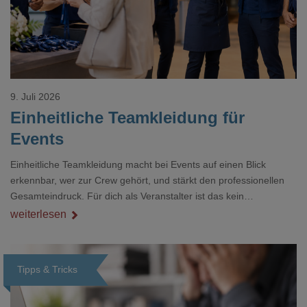
9. Juli 2026
Einheitliche Teamkleidung für
Events
Einheitliche Teamkleidung macht bei Events auf einen Blick
erkennbar, wer zur Crew gehört, und stärkt den professionellen
Gesamteindruck. Für dich als Veranstalter ist das kein
Nebenthema: Bei Textilien mit Stickerei oder mehreren
weiterlesen
Veredelungspositionen sind oft vier bis acht Wochen Vorlauf
realistisch.g#
Tipps & Tricks