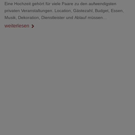
Eine Hochzeit gehört für viele Paare zu den aufwendigsten
privaten Veranstaltungen. Location, Gästezahl, Budget, Essen,
Musik, Dekoration, Dienstleister und Ablauf müssen
zusammenpassen, damit der Tag gut organisiert ist und trotzdem
weiterlesen
persönlich bleibt.