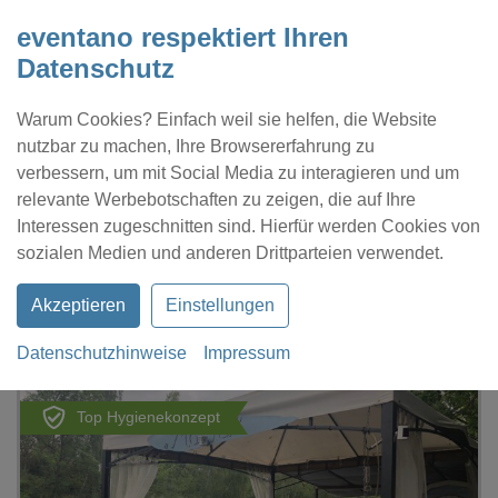
eventano respektiert Ihren
Datenschutz
Warum Cookies? Einfach weil sie helfen, die Website
nutzbar zu machen, Ihre Browsererfahrung zu
verbessern, um mit Social Media zu interagieren und um
relevante Werbebotschaften zu zeigen, die auf Ihre
Interessen zugeschnitten sind. Hierfür werden Cookies von
Kontakt
Location eintragen
Profil
sozialen Medien und anderen Drittparteien verwendet.
Akzeptieren
Einstellungen
Datenschutzhinweise
Impressum
eventano
Leipzig
Floßfahren in Leipzig
Top Hygienekonzept