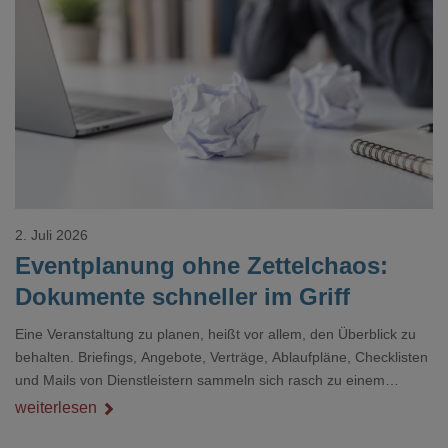
Loading...
2. Juli 2026
Eventplanung ohne Zettelchaos:
Dokumente schneller im Griff
Eine Veranstaltung zu planen, heißt vor allem, den Überblick zu
behalten. Briefings, Angebote, Verträge, Ablaufpläne, Checklisten
und Mails von Dienstleistern sammeln sich rasch zu einem
unübersichtlichen Stapel. Wer schon einmal kurz vor einem Event
weiterlesen
verzweifelt nach einer bestimmten Angabe in einem langen