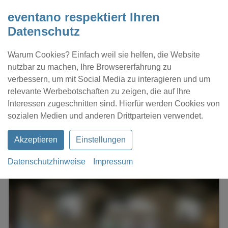
eventano respektiert Ihren
Datenschutz
Warum Cookies? Einfach weil sie helfen, die Website
nutzbar zu machen, Ihre Browsererfahrung zu
verbessern, um mit Social Media zu interagieren und um
relevante Werbebotschaften zu zeigen, die auf Ihre
Interessen zugeschnitten sind. Hierfür werden Cookies von
Kontakt
Location eintragen
Profil
sozialen Medien und anderen Drittparteien verwendet.
Akzeptieren
Einstellungen
Datenschutzhinweise
Impressum
eventano
Wiefelstede
Festsaal Gristeder Hof