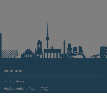
eventano
Für Locations
Häufige Anbieterfragen (FAQ)
Event-Wiki
Merken
Preis anfragen
Jobs