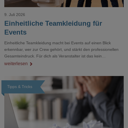
9. Juli 2026
Einheitliche Teamkleidung für
Events
Einheitliche Teamkleidung macht bei Events auf einen Blick
erkennbar, wer zur Crew gehört, und stärkt den professionellen
Gesamteindruck. Für dich als Veranstalter ist das kein
Nebenthema: Bei Textilien mit Stickerei oder mehreren
weiterlesen
Veredelungspositionen sind oft vier bis acht Wochen Vorlauf
realistisch.g#
Tipps & Tricks
Loading...