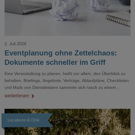
2. Juli 2026
Eventplanung ohne Zettelchaos:
Dokumente schneller im Griff
Eine Veranstaltung zu planen, heißt vor allem, den Überblick zu
behalten. Briefings, Angebote, Verträge, Ablaufpläne, Checklisten
und Mails von Dienstleistern sammeln sich rasch zu einem
unübersichtlichen Stapel. Wer schon einmal kurz vor einem Event
weiterlesen
verzweifelt nach einer bestimmten Angabe in einem langen
Dokument gesucht hat, kennt das mulmige Gefühl.
Locations & Orte