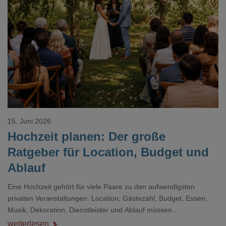
Loading...
15. Juni 2026
Hochzeit planen: Der große
Ratgeber für Location, Budget und
Ablauf
Eine Hochzeit gehört für viele Paare zu den aufwendigsten
privaten Veranstaltungen. Location, Gästezahl, Budget, Essen,
Musik, Dekoration, Dienstleister und Ablauf müssen
zusammenpassen, damit der Tag gut organisiert ist und trotzdem
weiterlesen