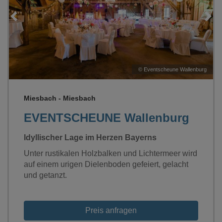
Loading...
g
©
Eventscheune Wallenburg
Miesbach - Miesbach
EVENTSCHEUNE Wallenburg
Idyllischer Lage im Herzen Bayerns
Unter rustikalen Holzbalken und Lichtermeer wird
auf einem urigen Dielenboden gefeiert, gelacht
und getanzt.
Preis anfragen