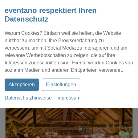
eventano respektiert Ihren
Datenschutz
Warum Cookies? Einfach weil sie helfen, die Website
nutzbar zu machen, Ihre Browsererfahrung zu
verbessern, um mit Social Media zu interagieren und um
relevante Werbebotschaften zu zeigen, die auf Ihre
Interessen zugeschnitten sind. Hierfür werden Cookies von
Kontakt
Location eintragen
Profil
sozialen Medien und anderen Drittparteien verwendet.
Akzeptieren
Einstellungen
Datenschutzhinweise
Impressum
eventano
Miesbach
EVENTSCHEUNE Wallenburg