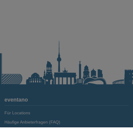
eventano
Für Locations
Häufige Anbieterfragen (FAQ)
Event-Wiki