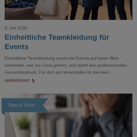
9. Juli 2026
Einheitliche Teamkleidung für
Events
Einheitliche Teamkleidung macht bei Events auf einen Blick
erkennbar, wer zur Crew gehört, und stärkt den professionellen
Gesamteindruck. Für dich als Veranstalter ist das kein
Nebenthema: Bei Textilien mit Stickerei oder mehreren
weiterlesen
Veredelungspositionen sind oft vier bis acht Wochen Vorlauf
realistisch.g#
Tipps & Tricks