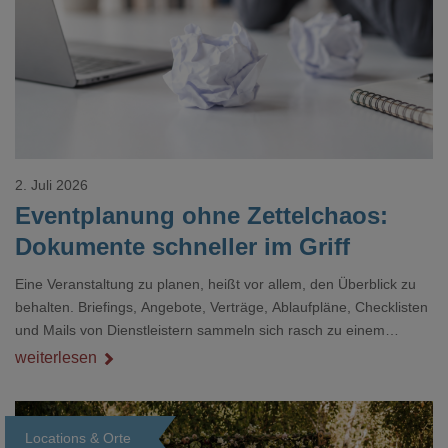
Loading...
2. Juli 2026
Eventplanung ohne Zettelchaos:
Dokumente schneller im Griff
Eine Veranstaltung zu planen, heißt vor allem, den Überblick zu
behalten. Briefings, Angebote, Verträge, Ablaufpläne, Checklisten
und Mails von Dienstleistern sammeln sich rasch zu einem
unübersichtlichen Stapel. Wer schon einmal kurz vor einem Event
weiterlesen
verzweifelt nach einer bestimmten Angabe in einem langen
Dokument gesucht hat, kennt das mulmige Gefühl.
Locations & Orte