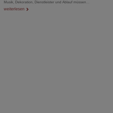
Musik, Dekoration, Dienstleister und Ablauf müssen
zusammenpassen, damit der Tag gut organisiert ist und trotzdem
weiterlesen
persönlich bleibt.