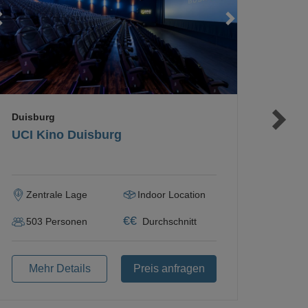
Loading...
Loading...
Loading...
Duisburg
UCI Kino Duisburg
Zentrale Lage
Indoor Location
€
€
503
Personen
Durchschnitt
Mehr Details
Preis anfragen