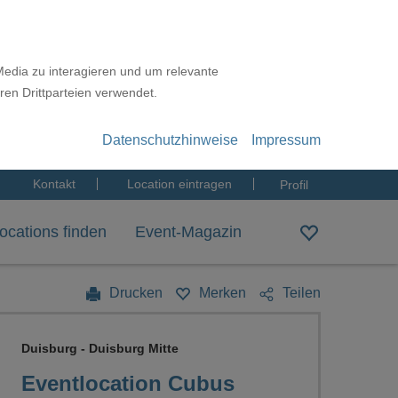
Media zu interagieren und um relevante
ren Drittparteien verwendet.
Datenschutzhinweise
Impressum
Kontakt
Location eintragen
Profil
ocations finden
Event-Magazin
Drucken
Merken
Teilen
Duisburg - Duisburg Mitte
Eventlocation Cubus