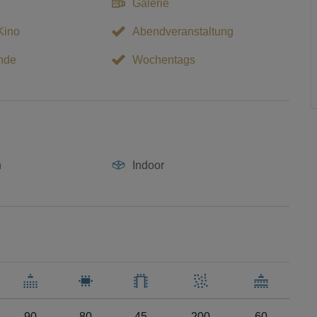
Galerie
Kino
Abendveranstaltung
nde
Wochentags
n
Indoor
90
80
45
200
60