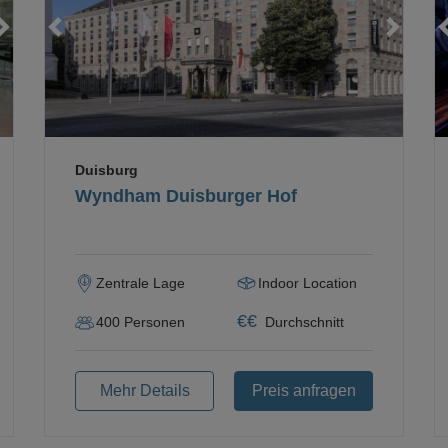
Loading...
Loading...
Loading...
Duisburg
Wyndham Duisburger Hof
Zentrale Lage
Indoor Location
€
€
400
Personen
Durchschnitt
Mehr Details
Preis anfragen