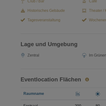
Club / Bar
Cafe
Historisches Gebäude
Theater / 
Tagesveranstaltung
Wochene
Lage und Umgebung
Zentral
Im Grüne
Eventlocation Flächen
Raumname
Festsaal
200
80