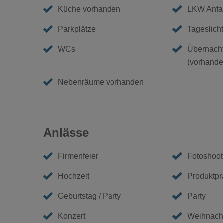
Küche vorhanden
LKW Anfa
Parkplätze
Tageslicht
WCs
Übernacht
(vorhanden
Nebenräume vorhanden
Anlässe
Firmenfeier
Fotoshoot
Hochzeit
Produktpr
Geburtstag / Party
Party
Konzert
Weihnacht