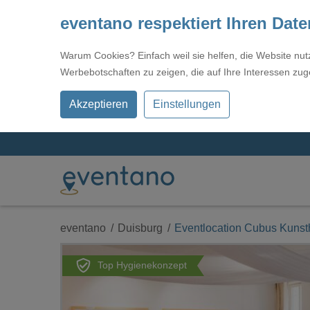
eventano respektiert Ihren Dat
Warum Cookies? Einfach weil sie helfen, die Website nu
Werbebotschaften zu zeigen, die auf Ihre Interessen zug
Akzeptieren
Einstellungen
eventano
Duisburg
Eventlocation Cubus Kunst
Top Hygienekonzept