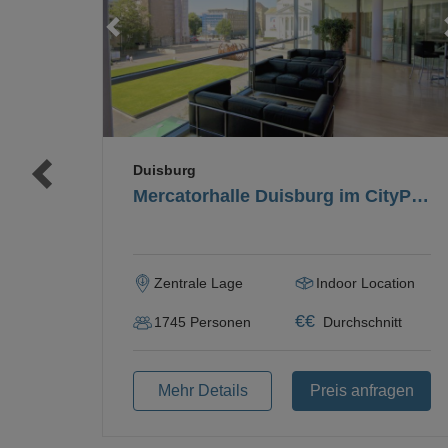
Loading...
Loading...
Duisburg
Mercatorhalle Duisburg im CityPalais
Zentrale Lage
Indoor Location
€
€
1745
Personen
Durchschnitt
Mehr Details
Preis anfragen