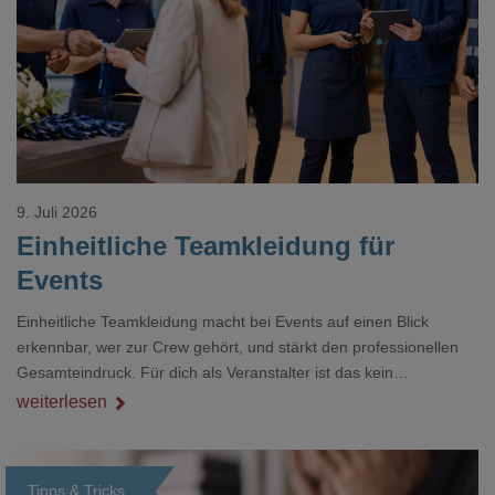
Loading...
9. Juli 2026
Einheitliche Teamkleidung für
Events
Einheitliche Teamkleidung macht bei Events auf einen Blick
erkennbar, wer zur Crew gehört, und stärkt den professionellen
Gesamteindruck. Für dich als Veranstalter ist das kein
Nebenthema: Bei Textilien mit Stickerei oder mehreren
weiterlesen
Veredelungspositionen sind oft vier bis acht Wochen Vorlauf
realistisch.g#
Tipps & Tricks