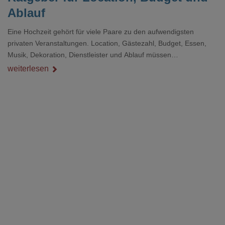
Ablauf
Eine Hochzeit gehört für viele Paare zu den aufwendigsten
privaten Veranstaltungen. Location, Gästezahl, Budget, Essen,
Musik, Dekoration, Dienstleister und Ablauf müssen
zusammenpassen, damit der Tag gut organisiert ist und trotzdem
weiterlesen
persönlich bleibt.