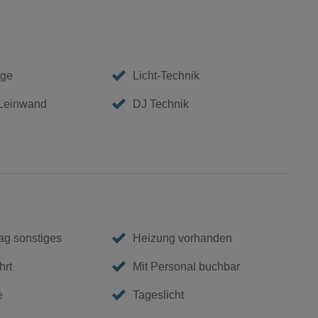
age
Licht-Technik
 Leinwand
DJ Technik
g sonstiges
Heizung vorhanden
hrt
Mit Personal buchbar
e
Tageslicht