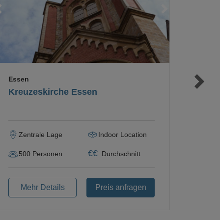
Loading...
Loading...
Loading...
Essen
Kreuzeskirche Essen
Zentrale Lage
Indoor Location
€
€
500
Personen
Durchschnitt
Mehr Details
Preis anfragen