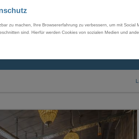
enschutz
tzbar zu machen, Ihre Browsererfahrung zu verbessern, um mit Social 
eschnitten sind. Hierfür werden Cookies von sozialen Medien und ande
L