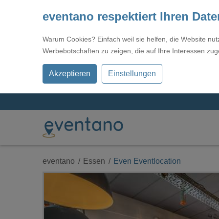
eventano respektiert Ihren Dat
Warum Cookies? Einfach weil sie helfen, die Website nu
Werbebotschaften zu zeigen, die auf Ihre Interessen zug
Akzeptieren
Einstellungen
eventano
Essen
Even Eventlocation