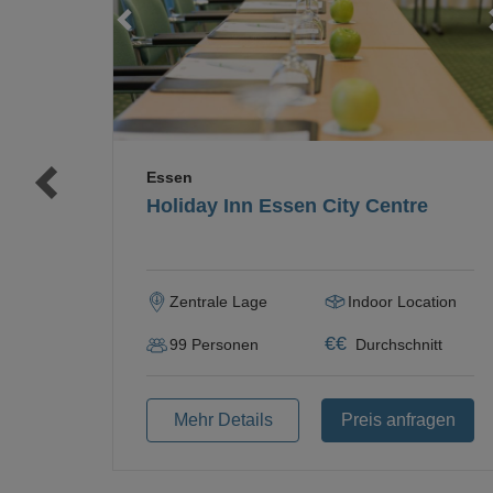
Loading...
Loading...
Essen
Holiday Inn Essen City Centre
Zentrale Lage
Indoor Location
€
€
99
Personen
Durchschnitt
Mehr Details
Preis anfragen