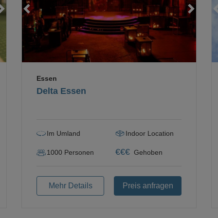
Loading...
Loading...
Loading...
Essen
Delta Essen
Im Umland
Indoor Location
€
€
€
1000
Personen
Gehoben
Mehr Details
Preis anfragen