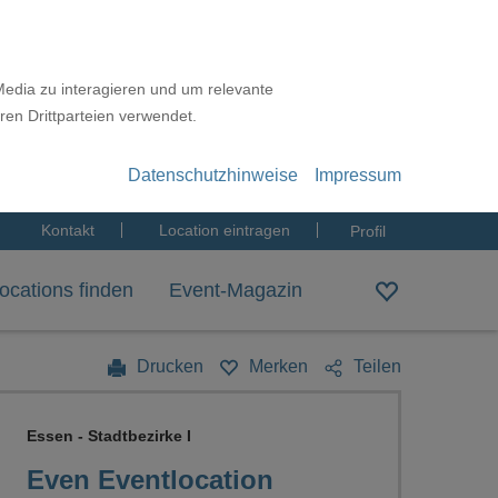
Media zu interagieren und um relevante
ren Drittparteien verwendet.
Datenschutzhinweise
Impressum
Kontakt
Location eintragen
Profil
ocations finden
Event-Magazin
Drucken
Merken
Teilen
Essen - Stadtbezirke I
Even Eventlocation