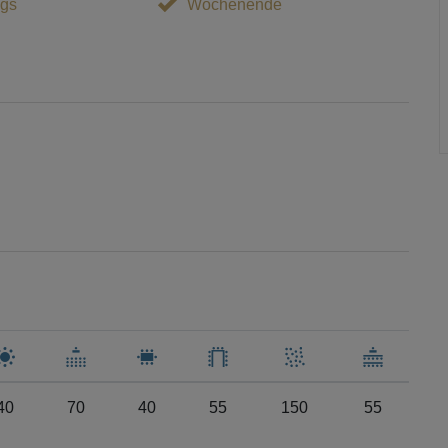
gs
Wochenende
40
70
40
55
150
55