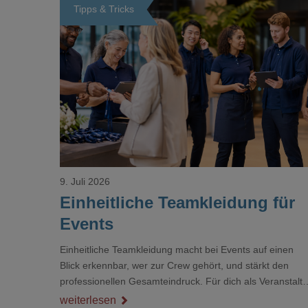
Tipps & Tricks
Loading...
9. Juli 2026
Einheitliche Teamkleidung für
Events
Einheitliche Teamkleidung macht bei Events auf einen
Blick erkennbar, wer zur Crew gehört, und stärkt den
professionellen Gesamteindruck. Für dich als Veranstalte
ist das kein Nebenthema: Bei Textilien mit Stickerei oder
weiterlesen