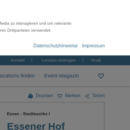
Media zu interagieren und um relevante
ren Drittparteien verwendet.
Datenschutzhinweise
Impressum
Kontakt
Location eintragen
Profil
ocations finden
Event-Magazin
Drucken
Merken
Teilen
Essen - Stadtbezirke I
Essener Hof