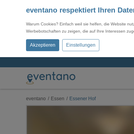
eventano respektiert Ihren Dat
Warum Cookies? Einfach weil sie helfen, die Website nu
Werbebotschaften zu zeigen, die auf Ihre Interessen zug
Akzeptieren
Einstellungen
eventano
Essen
Essener Hof