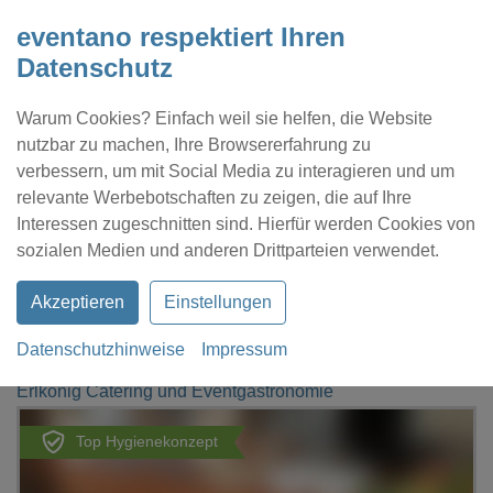
eventano respektiert Ihren
Datenschutz
Warum Cookies? Einfach weil sie helfen, die Website
nutzbar zu machen, Ihre Browsererfahrung zu
verbessern, um mit Social Media zu interagieren und um
relevante Werbebotschaften zu zeigen, die auf Ihre
Interessen zugeschnitten sind. Hierfür werden Cookies von
Kontakt
Location eintragen
Profil
sozialen Medien und anderen Drittparteien verwendet.
Akzeptieren
Einstellungen
Datenschutzhinweise
Impressum
eventano
Zierenberg
Erlkönig Catering und Eventgastronomie
Top Hygienekonzept