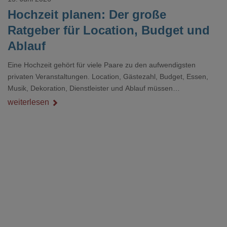
Hochzeit planen: Der große
Ratgeber für Location, Budget und
Ablauf
Eine Hochzeit gehört für viele Paare zu den aufwendigsten
privaten Veranstaltungen. Location, Gästezahl, Budget, Essen,
Musik, Dekoration, Dienstleister und Ablauf müssen
zusammenpassen, damit der Tag gut organisiert ist und trotzdem
weiterlesen
persönlich bleibt.