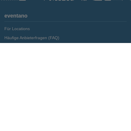
eventano
Für Locations
Häufige Anbieterfragen (FAQ)
Event-Wiki
Merken
Preis anfragen
Jobs
Pressemitteilungen
Media Daten
Service
Kontakt
Datenschutz
Impressum