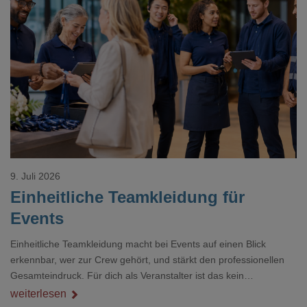
Loading...
9. Juli 2026
Einheitliche Teamkleidung für
Events
Einheitliche Teamkleidung macht bei Events auf einen Blick
erkennbar, wer zur Crew gehört, und stärkt den professionellen
Gesamteindruck. Für dich als Veranstalter ist das kein
Nebenthema: Bei Textilien mit Stickerei oder mehreren
weiterlesen
Veredelungspositionen sind oft vier bis acht Wochen Vorlauf