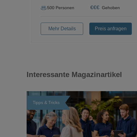
€
€
€
500
Personen
Gehoben
Mehr Details
Preis anfragen
Interessante Magazinartikel
Tipps & Tricks
Loading...