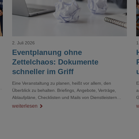
2. Juli 2026
1
Eventplanung ohne
Zettelchaos: Dokumente
schneller im Griff
Eine Veranstaltung zu planen, heißt vor allem, den
E
r
Überblick zu behalten. Briefings, Angebote, Verträge,
a
Ablaufpläne, Checklisten und Mails von Dienstleistern
G
sammeln sich rasch zu einem unübersichtlichen Stapel.
D
weiterlesen
w
Wer schon einmal kurz vor einem Event verzweifelt nach
d
einer bestimmten Angabe in einem langen Dokument
gesucht hat, kennt das mulmige Gefühl.