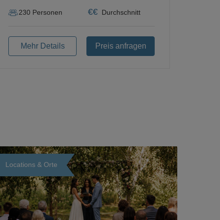
€
€
230
Personen
Durchschnitt
Mehr Details
Preis anfragen
Locations & Orte
Loading...