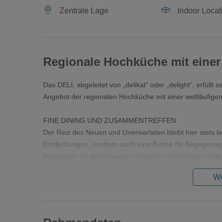
Zentrale Lage
Indoor Locat
Regionale Hochküche mit einer 
Das DELI, abgeleitet von „delikat“ oder „delight“, erfüll
Angebot der regionalen Hochküche mit einer weltläufigen
FINE DINING UND ZUSAMMENTREFFEN
Der Reiz des Neuen und Unerwarteten bleibt hier stets leb
Entdeckungen, sondern auch eine Bühne für Begegnungen
Restaurant für gemeinsames Arbeiten mit höchster Leist
Trinken, ehrlich wahre Gastfreundschaft, Kochkultur un
We
elements DELI verkörpert genau diesen Anspruch.
REGIONALE UND INTERNATIONALE HOCHKÜCHE
Im elements DELI RESTAURANT LOUNGE verwöhnt das Te