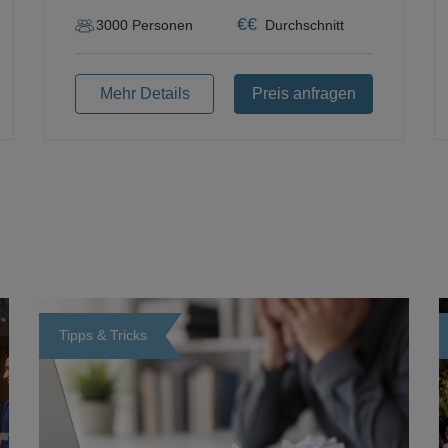
€
€
3000
Personen
Durchschnitt
Mehr Details
Preis anfragen
Tipps & Tricks
Loading...