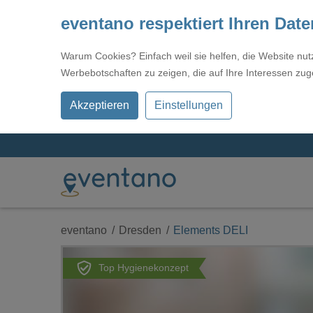
eventano respektiert Ihren Dat
Warum Cookies? Einfach weil sie helfen, die Website nu
Werbebotschaften zu zeigen, die auf Ihre Interessen zug
Akzeptieren
Einstellungen
eventano
Dresden
Elements DELI
Top Hygienekonzept