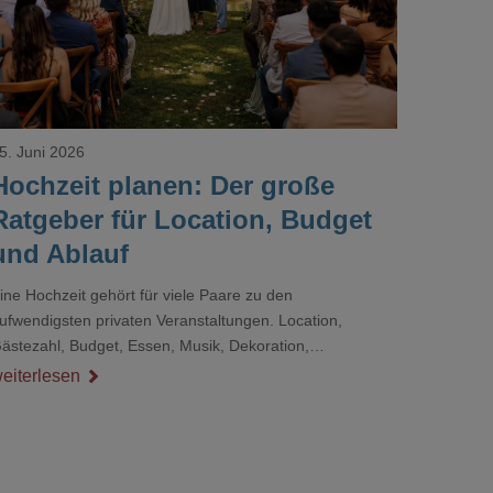
5. Juni 2026
Hochzeit planen: Der große
Ratgeber für Location, Budget
und Ablauf
ine Hochzeit gehört für viele Paare zu den
ufwendigsten privaten Veranstaltungen. Location,
ästezahl, Budget, Essen, Musik, Dekoration,
ienstleister und Ablauf müssen zusammenpassen, damit
eiterlesen
er Tag gut organisiert ist und trotzdem persönlich bleibt.