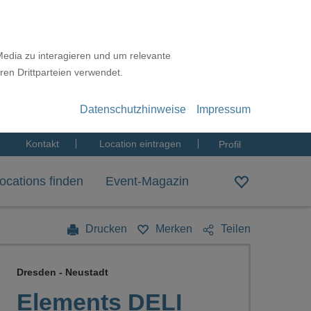
Media zu interagieren und um relevante
ren Drittparteien verwendet.
Datenschutzhinweise
Impressum
Kontakt
Location eintragen
Profil
ocations finden
Event-Magazin
Drucken
Merken
Teilen
Dresden - Neustadt
Elements DELI