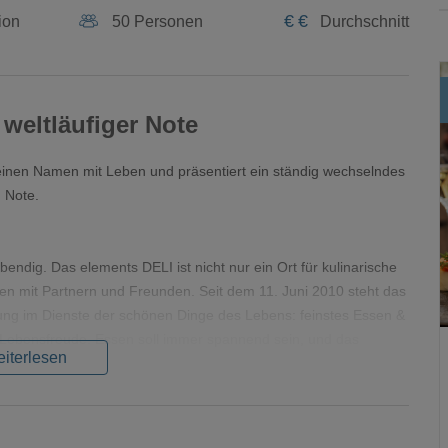
€
€
ion
50 Personen
Durchschnitt
weltläufiger Note
t seinen Namen mit Leben und präsentiert ein ständig wechselndes
 Note.
endig. Das elements DELI ist nicht nur ein Ort für kulinarische
 mit Partnern und Freunden. Seit dem 11. Juni 2010 steht das
ung im Dienste der schönen Dinge des Lebens: feinstes Essen &
d Lebensfreude. Essen soll immer spannend sein, und das
iterlesen
am um Stephan Mießner seine Gäste mit kreativer,