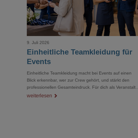
9. Juli 2026
Einheitliche Teamkleidung für
Events
Einheitliche Teamkleidung macht bei Events auf einen
Blick erkennbar, wer zur Crew gehört, und stärkt den
professionellen Gesamteindruck. Für dich als Veranstalte
ist das kein Nebenthema: Bei Textilien mit Stickerei oder
weiterlesen
mehreren Veredelungspositionen sind oft vier bis acht
Wochen Vorlauf realistisch.g#