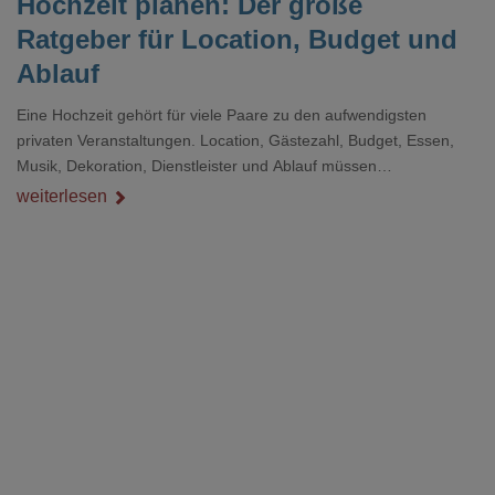
Hochzeit planen: Der große
Ratgeber für Location, Budget und
Ablauf
Eine Hochzeit gehört für viele Paare zu den aufwendigsten
privaten Veranstaltungen. Location, Gästezahl, Budget, Essen,
Musik, Dekoration, Dienstleister und Ablauf müssen
zusammenpassen, damit der Tag gut organisiert ist und trotzdem
weiterlesen
persönlich bleibt.