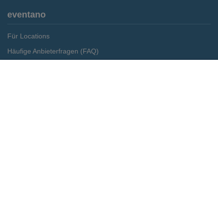
eventano
Für Locations
Häufige Anbieterfragen (FAQ)
Event-Wiki
Merken
Preis anfragen
Jobs
Pressemitteilungen
Media Daten
Service
Kontakt
Datenschutz
Impressum