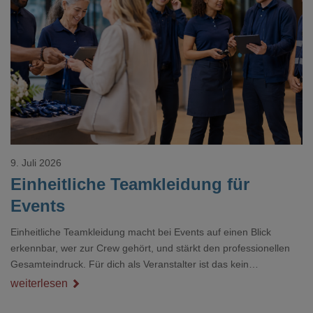
Loading...
9. Juli 2026
Einheitliche Teamkleidung für
Events
Einheitliche Teamkleidung macht bei Events auf einen Blick
erkennbar, wer zur Crew gehört, und stärkt den professionellen
Gesamteindruck. Für dich als Veranstalter ist das kein
Nebenthema: Bei Textilien mit Stickerei oder mehreren
weiterlesen
Veredelungspositionen sind oft vier bis acht Wochen Vorlauf
realistisch.g#