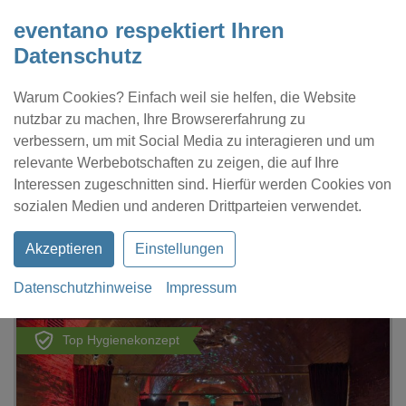
eventano respektiert Ihren
Datenschutz
Warum Cookies? Einfach weil sie helfen, die Website
nutzbar zu machen, Ihre Browsererfahrung zu
verbessern, um mit Social Media zu interagieren und um
relevante Werbebotschaften zu zeigen, die auf Ihre
Interessen zugeschnitten sind. Hierfür werden Cookies von
Kontakt
Location eintragen
Profil
sozialen Medien und anderen Drittparteien verwendet.
Akzeptieren
Einstellungen
Datenschutzhinweise
Impressum
eventano
Hamburg
Eiskeller Hamburg
Top Hygienekonzept