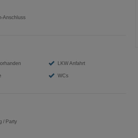
m-Anschluss
vorhanden
LKW Anfahrt
e
WCs
 / Party