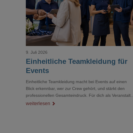
Loading...
9. Juli 2026
Einheitliche Teamkleidung für
Events
Einheitliche Teamkleidung macht bei Events auf einen
Blick erkennbar, wer zur Crew gehört, und stärkt den
professionellen Gesamteindruck. Für dich als Veranstalte
ist das kein Nebenthema: Bei Textilien mit Stickerei oder
weiterlesen
mehreren Veredelungspositionen sind oft vier bis acht
Wochen Vorlauf realistisch.g#