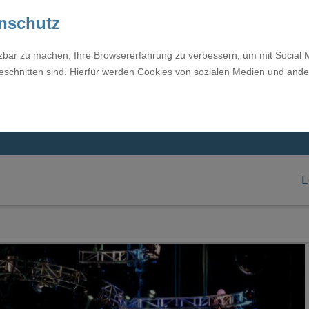
enschutz
tzbar zu machen, Ihre Browsererfahrung zu verbessern, um mit Social 
eschnitten sind. Hierfür werden Cookies von sozialen Medien und ande
L