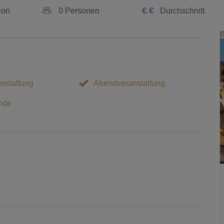
€
€
ion
0 Personen
Durchschnitt
nstaltung
Abendveranstaltung
nde