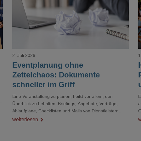
Loading...
2. Juli 2026
1
Eventplanung ohne
Zettelchaos: Dokumente
schneller im Griff
Eine Veranstaltung zu planen, heißt vor allem, den
E
r
Überblick zu behalten. Briefings, Angebote, Verträge,
a
Ablaufpläne, Checklisten und Mails von Dienstleistern
G
sammeln sich rasch zu einem unübersichtlichen Stapel.
D
weiterlesen
w
Wer schon einmal kurz vor einem Event verzweifelt nach
d
einer bestimmten Angabe in einem langen Dokument
gesucht hat, kennt das mulmige Gefühl.