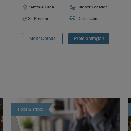
Zentrale Lage
Outdoor Location
€
€
25
Personen
Durchschnitt
Mehr Details
Preis anfragen
Tipps & Tricks