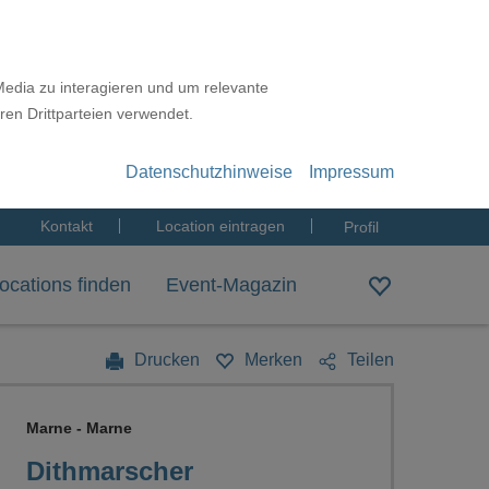
Media zu interagieren und um relevante
ren Drittparteien verwendet.
Datenschutzhinweise
Impressum
Kontakt
Location eintragen
Profil
ocations finden
Event-Magazin
Drucken
Merken
Teilen
Marne - Marne
Dithmarscher