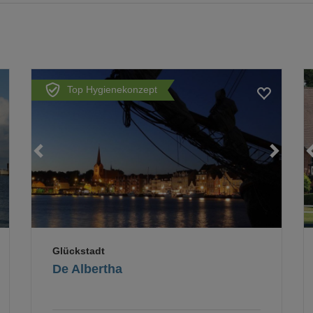
Top Hygienekonzept
Loading...
Loading...
Glückstadt
De Albertha