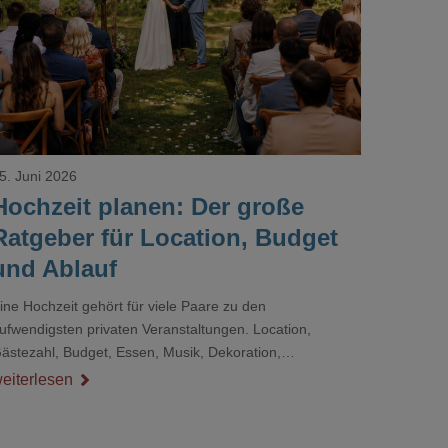
Loading...
5. Juni 2026
Hochzeit planen: Der große
Ratgeber für Location, Budget
und Ablauf
ine Hochzeit gehört für viele Paare zu den
ufwendigsten privaten Veranstaltungen. Location,
ästezahl, Budget, Essen, Musik, Dekoration,
ienstleister und Ablauf müssen zusammenpassen, damit
eiterlesen
er Tag gut organisiert ist und trotzdem persönlich bleibt.