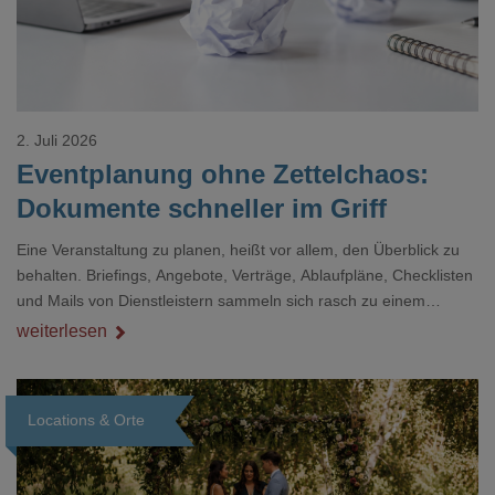
2. Juli 2026
Eventplanung ohne Zettelchaos:
Dokumente schneller im Griff
Eine Veranstaltung zu planen, heißt vor allem, den Überblick zu
behalten. Briefings, Angebote, Verträge, Ablaufpläne, Checklisten
und Mails von Dienstleistern sammeln sich rasch zu einem
unübersichtlichen Stapel. Wer schon einmal kurz vor einem Event
weiterlesen
verzweifelt nach einer bestimmten Angabe in einem langen
Dokument gesucht hat, kennt das mulmige Gefühl.
Locations & Orte