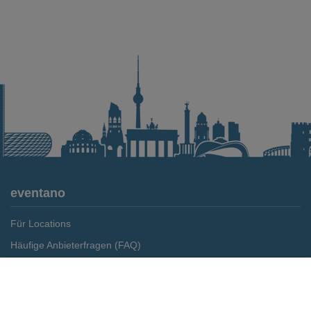
eventano
Für Locations
Häufige Anbieterfragen (FAQ)
Event-Wiki
Merken
Preis anfragen
Jobs
Pressemitteilungen