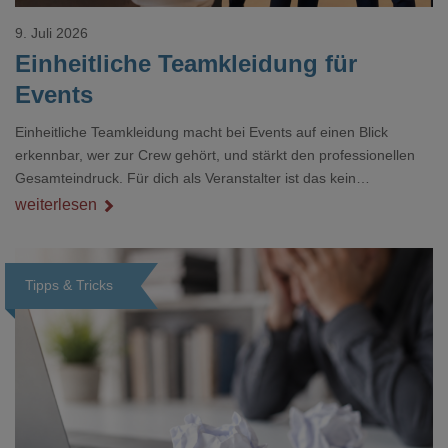
9. Juli 2026
Einheitliche Teamkleidung für
Events
Einheitliche Teamkleidung macht bei Events auf einen Blick
erkennbar, wer zur Crew gehört, und stärkt den professionellen
Gesamteindruck. Für dich als Veranstalter ist das kein
Nebenthema: Bei Textilien mit Stickerei oder mehreren
weiterlesen
Veredelungspositionen sind oft vier bis acht Wochen Vorlauf
realistisch.g#
Tipps & Tricks
Loading...