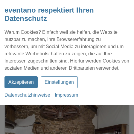
eventano respektiert Ihren
Datenschutz
Warum Cookies? Einfach weil sie helfen, die Website
nutzbar zu machen, Ihre Browsererfahrung zu
verbessern, um mit Social Media zu interagieren und um
relevante Werbebotschaften zu zeigen, die auf Ihre
Interessen zugeschnitten sind. Hierfür werden Cookies von
Kontakt
Location eintragen
Profil
sozialen Medien und anderen Drittparteien verwendet.
Akzeptieren
Einstellungen
Datenschutzhinweise
Impressum
eventano
Schmelz
Die Weinscheune