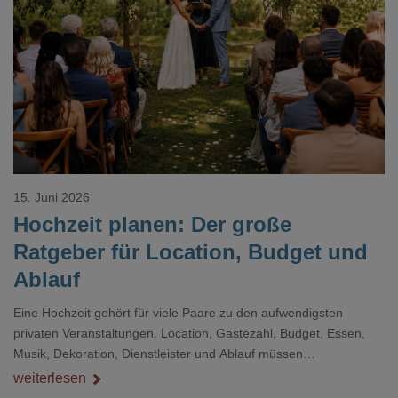
Loading...
15. Juni 2026
Hochzeit planen: Der große
Ratgeber für Location, Budget und
Ablauf
Eine Hochzeit gehört für viele Paare zu den aufwendigsten
privaten Veranstaltungen. Location, Gästezahl, Budget, Essen,
Musik, Dekoration, Dienstleister und Ablauf müssen
zusammenpassen, damit der Tag gut organisiert ist und trotzdem
weiterlesen
persönlich bleibt.