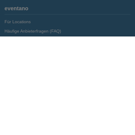
eventano
Für Locations
Häufige Anbieterfragen (FAQ)
Event-Wiki
Merken
Preis anfragen
Jobs
Pressemitteilungen
Media Daten
Service
Kontakt
Datenschutz
Impressum