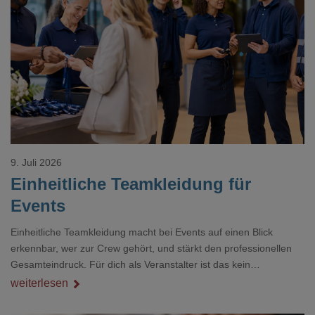
Loading...
9. Juli 2026
Einheitliche Teamkleidung für
Events
Einheitliche Teamkleidung macht bei Events auf einen Blick
erkennbar, wer zur Crew gehört, und stärkt den professionellen
Gesamteindruck. Für dich als Veranstalter ist das kein
Nebenthema: Bei Textilien mit Stickerei oder mehreren
weiterlesen
Veredelungspositionen sind oft vier bis acht Wochen Vorlauf
realistisch.g#