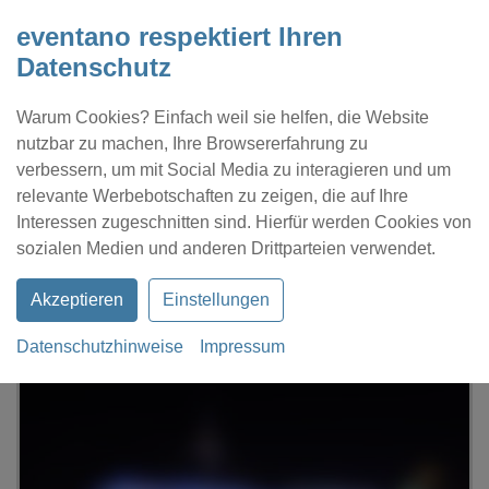
eventano respektiert Ihren
Datenschutz
Warum Cookies? Einfach weil sie helfen, die Website
nutzbar zu machen, Ihre Browsererfahrung zu
verbessern, um mit Social Media zu interagieren und um
relevante Werbebotschaften zu zeigen, die auf Ihre
Interessen zugeschnitten sind. Hierfür werden Cookies von
Kontakt
Location eintragen
Profil
sozialen Medien und anderen Drittparteien verwendet.
Akzeptieren
Einstellungen
Datenschutzhinweise
Impressum
eventano
Bremen
die kajuete