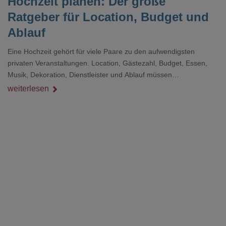
Hochzeit planen: Der große
Ratgeber für Location, Budget und
Ablauf
Eine Hochzeit gehört für viele Paare zu den aufwendigsten
privaten Veranstaltungen. Location, Gästezahl, Budget, Essen,
Musik, Dekoration, Dienstleister und Ablauf müssen
zusammenpassen, damit der Tag gut organisiert ist und trotzdem
weiterlesen
persönlich bleibt.