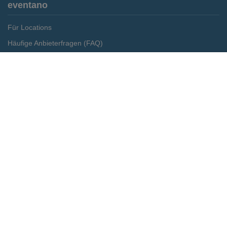
eventano
Für Locations
Häufige Anbieterfragen (FAQ)
Event-Wiki
Merken
Preis anfragen
Jobs
Pressemitteilungen
Media Daten
Service
Kontakt
Datenschutz
Impressum