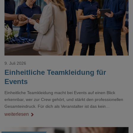
Loading...
9. Juli 2026
Einheitliche Teamkleidung für
Events
Einheitliche Teamkleidung macht bei Events auf einen Blick
erkennbar, wer zur Crew gehört, und stärkt den professionellen
Gesamteindruck. Für dich als Veranstalter ist das kein
Nebenthema: Bei Textilien mit Stickerei oder mehreren
weiterlesen
Veredelungspositionen sind oft vier bis acht Wochen Vorlauf
realistisch.g#