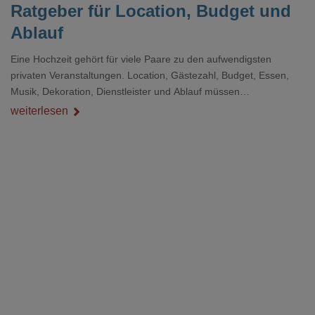
Ratgeber für Location, Budget und
Ablauf
Eine Hochzeit gehört für viele Paare zu den aufwendigsten
privaten Veranstaltungen. Location, Gästezahl, Budget, Essen,
Musik, Dekoration, Dienstleister und Ablauf müssen
zusammenpassen, damit der Tag gut organisiert ist und trotzdem
weiterlesen
persönlich bleibt.