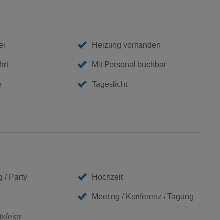
ei
Heizung vorhanden
hrt
Mit Personal buchbar
e
Tageslicht
 / Party
Hochzeit
Meeting / Konferenz / Tagung
sfeier