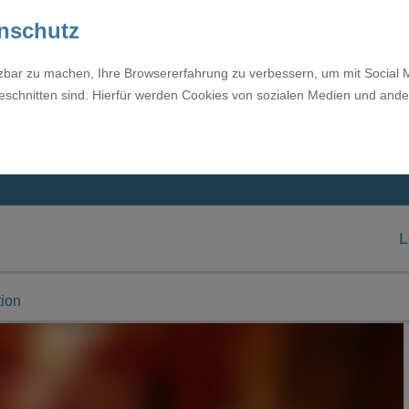
enschutz
tzbar zu machen, Ihre Browsererfahrung zu verbessern, um mit Social 
eschnitten sind. Hierfür werden Cookies von sozialen Medien und ande
L
tion