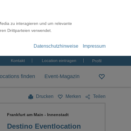
Media zu interagieren und um relevante
ren Drittparteien verwendet.
Datenschutzhinweise
Impressum
Kontakt
Location eintragen
Profil
ocations finden
Event-Magazin
Drucken
Merken
Teilen
Frankfurt am Main - Innenstadt
Destino Eventlocation