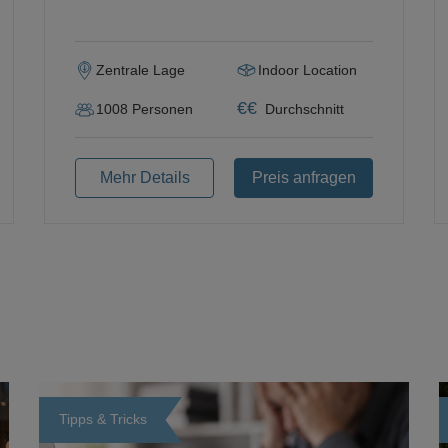
Zentrale Lage
Indoor Location
€
€
1008
Personen
Durchschnitt
Mehr Details
Preis anfragen
Tipps & Tricks