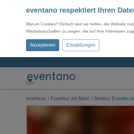
eventano respektiert Ihren Dat
Warum Cookies? Einfach weil sie helfen, die Website nu
Werbebotschaften zu zeigen, die auf Ihre Interessen zug
Akzeptieren
Einstellungen
eventano
Frankfurt am Main
Destino Eventloca