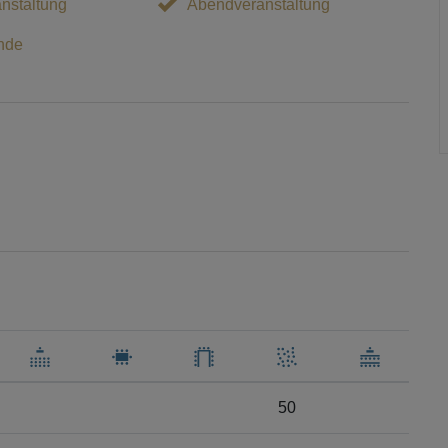
nstaltung
Abendveranstaltung
nde
50