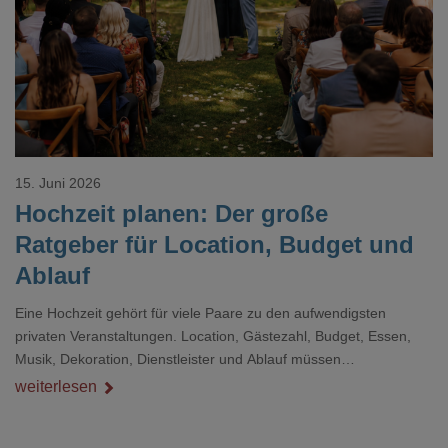
Loading...
15. Juni 2026
Hochzeit planen: Der große
Ratgeber für Location, Budget und
Ablauf
Eine Hochzeit gehört für viele Paare zu den aufwendigsten
privaten Veranstaltungen. Location, Gästezahl, Budget, Essen,
Musik, Dekoration, Dienstleister und Ablauf müssen
zusammenpassen, damit der Tag gut organisiert ist und trotzdem
weiterlesen
persönlich bleibt.