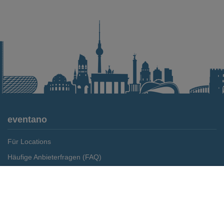
eventano
Für Locations
Häufige Anbieterfragen (FAQ)
Event-Wiki
Merken
Preis anfragen
Jobs
Pressemitteilungen
Media Daten