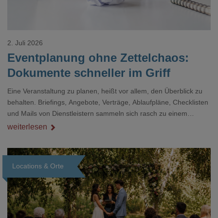
2. Juli 2026
Eventplanung ohne Zettelchaos:
Dokumente schneller im Griff
Eine Veranstaltung zu planen, heißt vor allem, den Überblick zu
behalten. Briefings, Angebote, Verträge, Ablaufpläne, Checklisten
und Mails von Dienstleistern sammeln sich rasch zu einem
unübersichtlichen Stapel. Wer schon einmal kurz vor einem Event
weiterlesen
verzweifelt nach einer bestimmten Angabe in einem langen
Dokument gesucht hat, kennt das mulmige Gefühl.
Locations & Orte