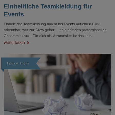
Einheitliche Teamkleidung für
Events
Einheitliche Teamkleidung macht bei Events auf einen Blick
erkennbar, wer zur Crew gehört, und stärkt den professionellen
Gesamteindruck. Für dich als Veranstalter ist das kein
Nebenthema: Bei Textilien mit Stickerei oder mehreren
weiterlesen
Veredelungspositionen sind oft vier bis acht Wochen Vorlauf
realistisch.g#
Tipps & Tricks
Loading...