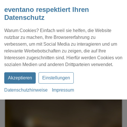
eventano respektiert Ihren
Datenschutz
Warum Cookies? Einfach weil sie helfen, die Website
nutzbar zu machen, Ihre Browsererfahrung zu
verbessern, um mit Social Media zu interagieren und um
relevante Werbebotschaften zu zeigen, die auf Ihre
Interessen zugeschnitten sind. Hierfür werden Cookies von
Kontakt
Location eintragen
Profil
sozialen Medien und anderen Drittparteien verwendet.
Akzeptieren
Einstellungen
Datenschutzhinweise
Impressum
eventano
Witten
Dein Mietraum