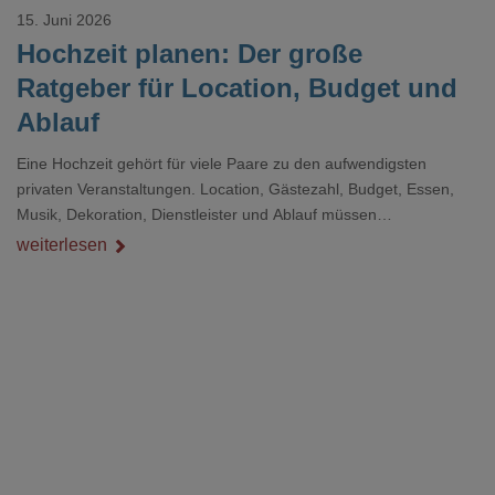
15. Juni 2026
Hochzeit planen: Der große
Ratgeber für Location, Budget und
Ablauf
Eine Hochzeit gehört für viele Paare zu den aufwendigsten
privaten Veranstaltungen. Location, Gästezahl, Budget, Essen,
Musik, Dekoration, Dienstleister und Ablauf müssen
zusammenpassen, damit der Tag gut organisiert ist und trotzdem
weiterlesen
persönlich bleibt.