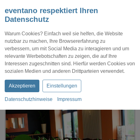
eventano respektiert Ihren
Datenschutz
Warum Cookies? Einfach weil sie helfen, die Website
nutzbar zu machen, Ihre Browsererfahrung zu
verbessern, um mit Social Media zu interagieren und um
relevante Werbebotschaften zu zeigen, die auf Ihre
Interessen zugeschnitten sind. Hierfür werden Cookies von
Kontakt
Location eintragen
Profil
sozialen Medien und anderen Drittparteien verwendet.
Akzeptieren
Einstellungen
Datenschutzhinweise
Impressum
eventano
Magdeburg
Daniel's Elbwerk