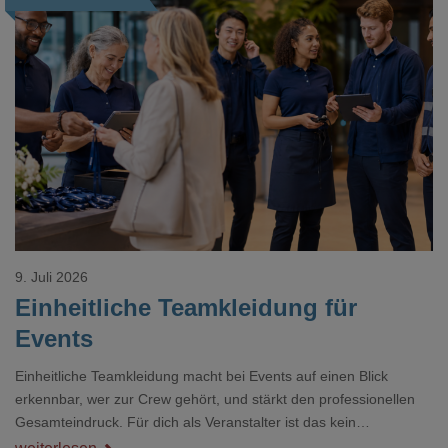
Loading...
9. Juli 2026
Einheitliche Teamkleidung für
Events
Einheitliche Teamkleidung macht bei Events auf einen Blick
erkennbar, wer zur Crew gehört, und stärkt den professionellen
Gesamteindruck. Für dich als Veranstalter ist das kein
Nebenthema: Bei Textilien mit Stickerei oder mehreren