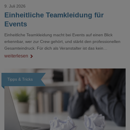
9. Juli 2026
Einheitliche Teamkleidung für
Events
Einheitliche Teamkleidung macht bei Events auf einen Blick
erkennbar, wer zur Crew gehört, und stärkt den professionellen
Gesamteindruck. Für dich als Veranstalter ist das kein
Nebenthema: Bei Textilien mit Stickerei oder mehreren
weiterlesen
Veredelungspositionen sind oft vier bis acht Wochen Vorlauf
realistisch.g#
Tipps & Tricks
Loading...