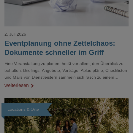
2. Juli 2026
Eventplanung ohne Zettelchaos:
Dokumente schneller im Griff
Eine Veranstaltung zu planen, heißt vor allem, den Überblick zu
behalten. Briefings, Angebote, Verträge, Ablaufpläne, Checklisten
und Mails von Dienstleistern sammeln sich rasch zu einem
unübersichtlichen Stapel. Wer schon einmal kurz vor einem Event
weiterlesen
verzweifelt nach einer bestimmten Angabe in einem langen
Dokument gesucht hat, kennt das mulmige Gefühl.
Locations & Orte