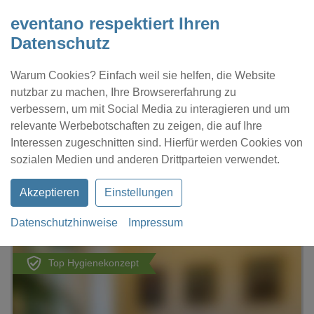
eventano respektiert Ihren
Datenschutz
Warum Cookies? Einfach weil sie helfen, die Website
nutzbar zu machen, Ihre Browsererfahrung zu
verbessern, um mit Social Media zu interagieren und um
relevante Werbebotschaften zu zeigen, die auf Ihre
Interessen zugeschnitten sind. Hierfür werden Cookies von
Kontakt
Location eintragen
Profil
sozialen Medien und anderen Drittparteien verwendet.
Akzeptieren
Einstellungen
Datenschutzhinweise
Impressum
eventano
Berlin
Cum Laude
Top Hygienekonzept