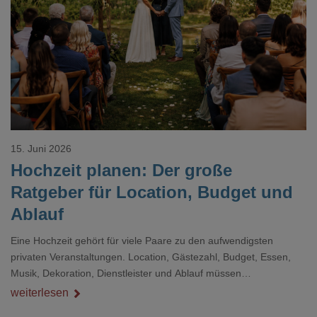
Loading...
15. Juni 2026
Hochzeit planen: Der große
Ratgeber für Location, Budget und
Ablauf
Eine Hochzeit gehört für viele Paare zu den aufwendigsten
privaten Veranstaltungen. Location, Gästezahl, Budget, Essen,
Musik, Dekoration, Dienstleister und Ablauf müssen
zusammenpassen, damit der Tag gut organisiert ist und trotzdem
weiterlesen
persönlich bleibt.