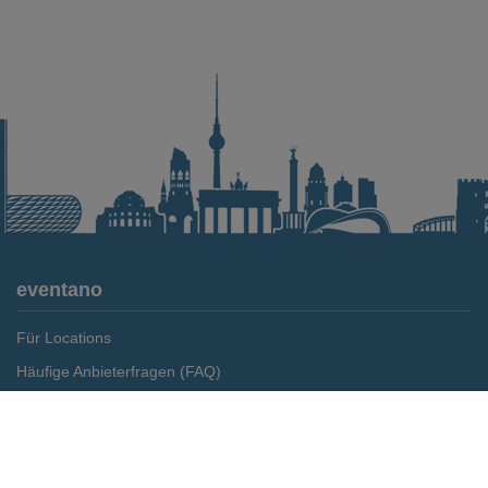
eventano
Für Locations
Häufige Anbieterfragen (FAQ)
Event-Wiki
Merken
Preis anfragen
Jobs
Pressemitteilungen