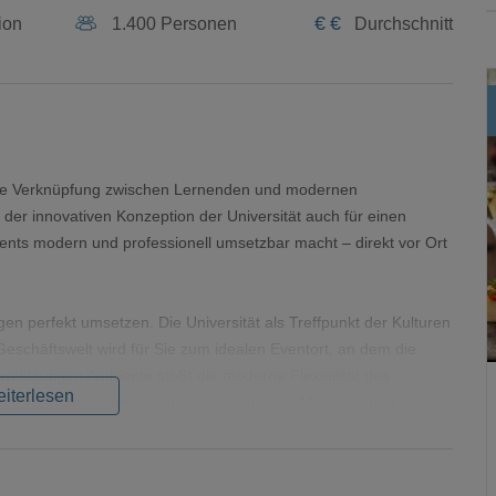
€
€
ion
1.400 Personen
Durchschnitt
nge Verknüpfung zwischen Lernenden und modernen
r innovativen Konzeption der Universität auch für einen
ents modern und professionell umsetzbar macht – direkt vor Ort
n perfekt umsetzen. Die Universität als Treffpunkt der Kulturen
eschäftswelt wird für Sie zum idealen Eventort, an dem die
eitläufigen Ambiente stößt die moderne Flexibilität des
iterlesen
ur Verfügung steht. Incentives, Tagungen, Meetings und
 den vier verfügbaren Eventräumen auf dem Campusgelände um.
rchitektur bietet ein herausragendes Flair für Ihr Event. 430