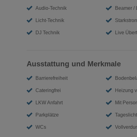
Audio-Technik
Beamer /
Licht-Technik
Starkstro
DJ Technik
Live Über
Ausstattung und Merkmale
Barrierefreiheit
Bodenbel
Cateringfrei
Heizung 
LKW Anfahrt
Mit Perso
Parkplätze
Tageslicht
WCs
Vollverdu