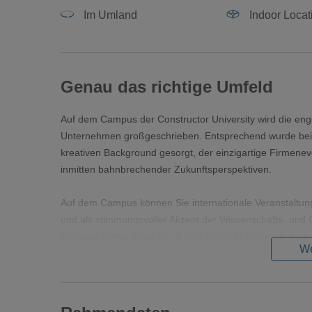
Im Umland
Indoor Locat
Genau das richtige Umfeld
Auf dem Campus der Constructor University wird die e
Unternehmen großgeschrieben. Entsprechend wurde bei de
kreativen Background gesorgt, der einzigartige Firmenev
inmitten bahnbrechender Zukunftsperspektiven.
Auf dem Campus können Sie internationale Veranstaltunge
und als stimmungsvoller Akzent der Wissenschafts- und G
Campus-Atmosphäre für all Ihre Gäste erlebbar ist. Zum w
We
Raumensembles, das für die Buchung als Eventlocation z
Seminare setzen Sie stilvoll, modern und einladend in
Schon das großzügige Foyer mit der eindrucksvollen Glasa