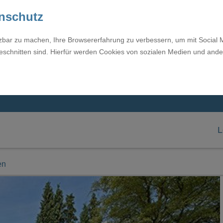
enschutz
tzbar zu machen, Ihre Browsererfahrung zu verbessern, um mit Social 
eschnitten sind. Hierfür werden Cookies von sozialen Medien und ande
L
en