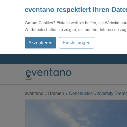
eventano respektiert Ihren Dat
Warum Cookies? Einfach weil sie helfen, die Website nu
Werbebotschaften zu zeigen, die auf Ihre Interessen zug
Akzeptieren
Einstellungen
eventano
Bremen
Constructor University Brem