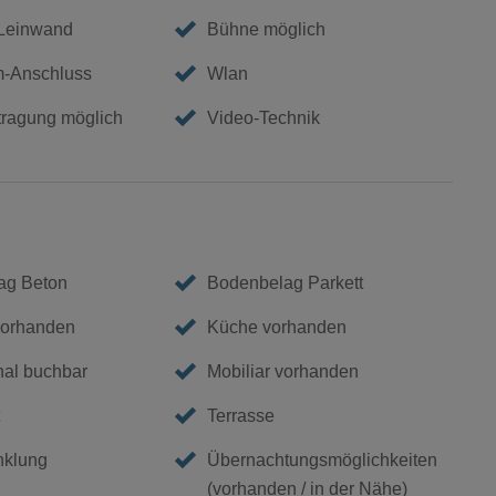
 Leinwand
Bühne möglich
m-Anschluss
Wlan
tragung möglich
Video-Technik
ag Beton
Bodenbelag Parkett
vorhanden
Küche vorhanden
nal buchbar
Mobiliar vorhanden
Terrasse
nklung
Übernachtungsmöglichkeiten
(vorhanden / in der Nähe)