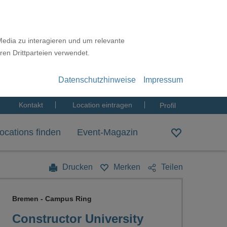
Media zu interagieren und um relevante
ren Drittparteien verwendet.
Datenschutzhinweise
Impressum
Kontakt
Location eintragen
Profil
ocations finden
Event-Magazin
Drucken
Merken
Teilen
Bremen - Campus Ring
Constructor University