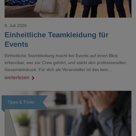
9. Juli 2026
Einheitliche Teamkleidung für
Events
Einheitliche Teamkleidung macht bei Events auf einen Blick
erkennbar, wer zur Crew gehört, und stärkt den professionellen
Gesamteindruck. Für dich als Veranstalter ist das kein
Nebenthema: Bei Textilien mit Stickerei oder mehreren
weiterlesen
Veredelungspositionen sind oft vier bis acht Wochen Vorlauf
realistisch.g#
Tipps & Tricks
Loading...