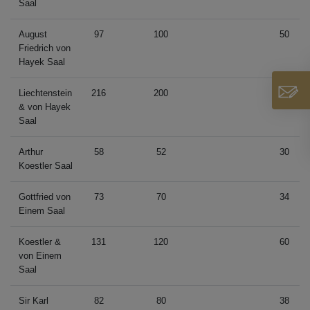
Saal
August
97
100
50
Friedrich von
Hayek Saal
Liechtenstein
216
200
100
& von Hayek
Saal
Arthur
58
52
30
Koestler Saal
Gottfried von
73
70
34
Einem Saal
Koestler &
131
120
60
von Einem
Saal
Sir Karl
82
80
38