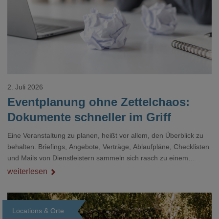
2. Juli 2026
Eventplanung ohne Zettelchaos:
Dokumente schneller im Griff
Eine Veranstaltung zu planen, heißt vor allem, den Überblick zu
behalten. Briefings, Angebote, Verträge, Ablaufpläne, Checklisten
und Mails von Dienstleistern sammeln sich rasch zu einem
unübersichtlichen Stapel. Wer schon einmal kurz vor einem Event
weiterlesen
verzweifelt nach einer bestimmten Angabe in einem langen
Dokument gesucht hat, kennt das mulmige Gefühl.
Locations & Orte