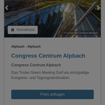
Loading...
Grundrisse
h
©
Congress Centrum Alpbach
Alpbach - Alpbach
Congress Centrum Alpbach
Congress Centrum Alpbach
Das Tiroler Green Meeting Dorf als einzigartige
Kongress- und Tagungsdestination.
Preis anfragen