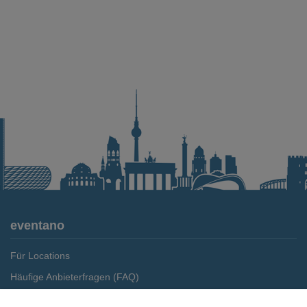
eventano
Für Locations
Häufige Anbieterfragen (FAQ)
Event-Wiki