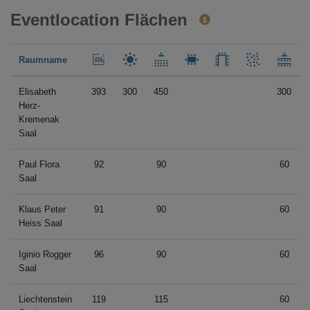
Eventlocation Flächen
Raumname
Elisabeth
393
300
450
300
Herz-
Kremenak
Saal
Paul Flora
92
90
60
Saal
Klaus Peter
91
90
60
Heiss Saal
Iginio Rogger
96
90
60
Saal
Liechtenstein
119
115
60