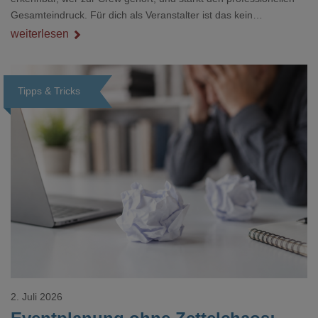
Gesamteindruck. Für dich als Veranstalter ist das kein
Nebenthema: Bei Textilien mit Stickerei oder mehreren
weiterlesen
Veredelungspositionen sind oft vier bis acht Wochen Vorlauf
realistisch.g#
Tipps & Tricks
Loading...
2. Juli 2026