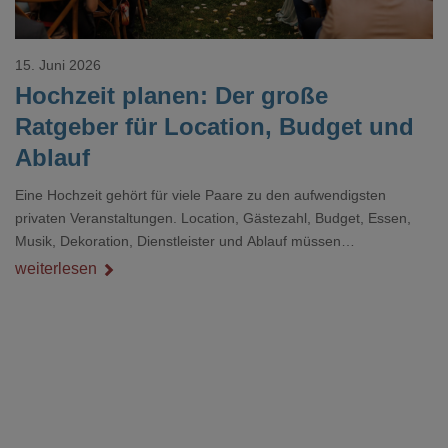
15. Juni 2026
Hochzeit planen: Der große
Ratgeber für Location, Budget und
Ablauf
Eine Hochzeit gehört für viele Paare zu den aufwendigsten
privaten Veranstaltungen. Location, Gästezahl, Budget, Essen,
Musik, Dekoration, Dienstleister und Ablauf müssen
zusammenpassen, damit der Tag gut organisiert ist und trotzdem
weiterlesen
persönlich bleibt.