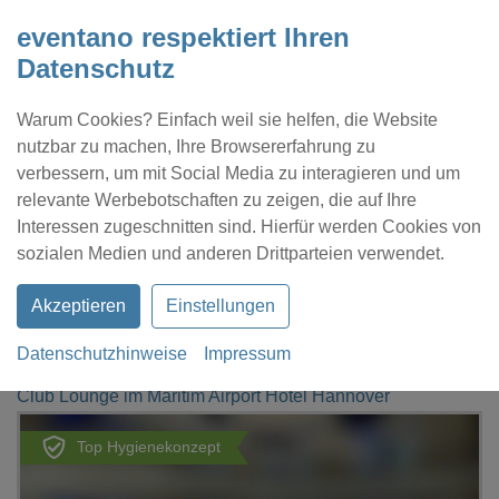
eventano respektiert Ihren
Datenschutz
Warum Cookies? Einfach weil sie helfen, die Website
nutzbar zu machen, Ihre Browsererfahrung zu
verbessern, um mit Social Media zu interagieren und um
relevante Werbebotschaften zu zeigen, die auf Ihre
Interessen zugeschnitten sind. Hierfür werden Cookies von
Kontakt
Location eintragen
Profil
sozialen Medien und anderen Drittparteien verwendet.
Akzeptieren
Einstellungen
Datenschutzhinweise
Impressum
eventano
Hannover
Club Lounge im Maritim Airport Hotel Hannover
Top Hygienekonzept