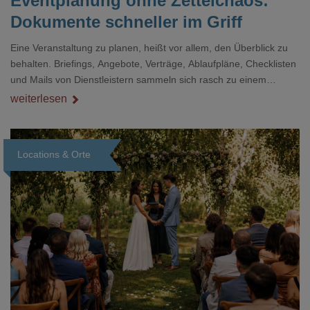
Eventplanung ohne Zettelchaos:
Dokumente schneller im Griff
Eine Veranstaltung zu planen, heißt vor allem, den Überblick zu
behalten. Briefings, Angebote, Verträge, Ablaufpläne, Checklisten
und Mails von Dienstleistern sammeln sich rasch zu einem
unübersichtlichen Stapel. Wer schon einmal kurz vor einem Event
weiterlesen
verzweifelt nach einer bestimmten Angabe in einem langen
Dokument gesucht hat, kennt das mulmige Gefühl.
Locations & Orte
Loading...