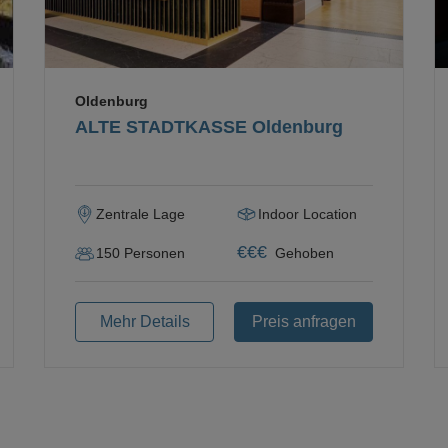
Oldenburg
ALTE STADTKASSE Oldenburg
Zentrale Lage
Indoor Location
€
€
€
150
Personen
Gehoben
Mehr Details
Preis anfragen