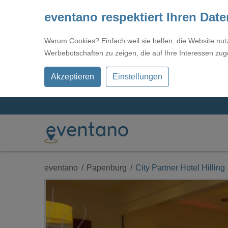
eventano respektiert Ihren Dat
Warum Cookies? Einfach weil sie helfen, die Website nu
Werbebotschaften zu zeigen, die auf Ihre Interessen zug
Akzeptieren
Einstellungen
eventano
Papenburg
City Partner Hotel Hilling