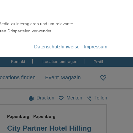
Media zu interagieren und um relevante
ren Drittparteien verwendet.
Datenschutzhinweise
Impressum
Kontakt
Location eintragen
Profil
ocations finden
Event-Magazin
Drucken
Merken
Teilen
Papenburg - Papenburg
City Partner Hotel Hilling