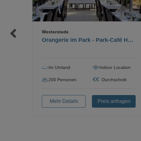
Westerstede
Orangerie im Park - Park-Café Hobbie
Im Umland
Indoor Location
€
€
200
Personen
Durchschnitt
Mehr Details
Preis anfragen