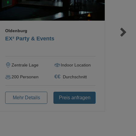
Oldenburg
EX² Party & Events
Zentrale Lage
Indoor Location
€
€
200
Personen
Durchschnitt
Mehr Details
Preis anfragen