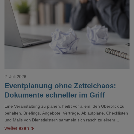
Loading...
2. Juli 2026
Eventplanung ohne Zettelchaos:
Dokumente schneller im Griff
Eine Veranstaltung zu planen, heißt vor allem, den Überblick zu
behalten. Briefings, Angebote, Verträge, Ablaufpläne, Checklisten
und Mails von Dienstleistern sammeln sich rasch zu einem
unübersichtlichen Stapel. Wer schon einmal kurz vor einem Event
weiterlesen
verzweifelt nach einer bestimmten Angabe in einem langen