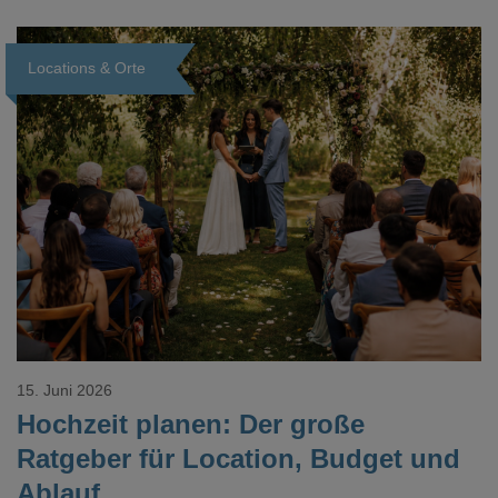
Dokument gesucht hat, kennt das mulmige Gefühl.
Locations & Orte
Loading...
15. Juni 2026
Hochzeit planen: Der große
Ratgeber für Location, Budget und
Ablauf