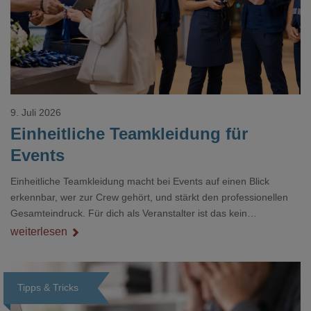
9. Juli 2026
Einheitliche Teamkleidung für
Events
Einheitliche Teamkleidung macht bei Events auf einen Blick
erkennbar, wer zur Crew gehört, und stärkt den professionellen
Gesamteindruck. Für dich als Veranstalter ist das kein
Nebenthema: Bei Textilien mit Stickerei oder mehreren
weiterlesen
Veredelungspositionen sind oft vier bis acht Wochen Vorlauf
realistisch.g#
Tipps & Tricks