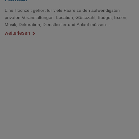
Eine Hochzeit gehört für viele Paare zu den aufwendigsten
privaten Veranstaltungen. Location, Gästezahl, Budget, Essen,
Musik, Dekoration, Dienstleister und Ablauf müssen
zusammenpassen, damit der Tag gut organisiert ist und trotzdem
weiterlesen
persönlich bleibt.