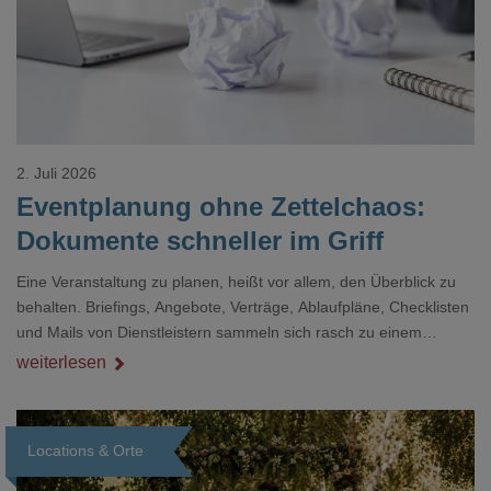
2. Juli 2026
Eventplanung ohne Zettelchaos:
Dokumente schneller im Griff
Eine Veranstaltung zu planen, heißt vor allem, den Überblick zu
behalten. Briefings, Angebote, Verträge, Ablaufpläne, Checklisten
und Mails von Dienstleistern sammeln sich rasch zu einem
unübersichtlichen Stapel. Wer schon einmal kurz vor einem Event
weiterlesen
verzweifelt nach einer bestimmten Angabe in einem langen
Dokument gesucht hat, kennt das mulmige Gefühl.
Locations & Orte