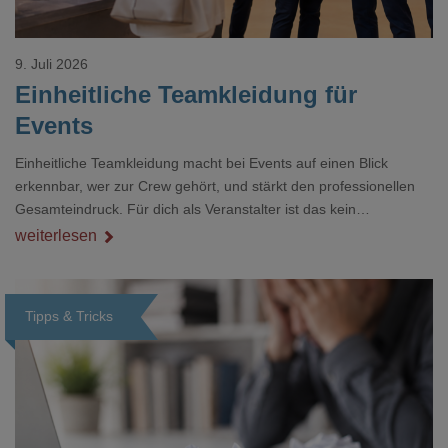
9. Juli 2026
Einheitliche Teamkleidung für
Events
Einheitliche Teamkleidung macht bei Events auf einen Blick
erkennbar, wer zur Crew gehört, und stärkt den professionellen
Gesamteindruck. Für dich als Veranstalter ist das kein
Nebenthema: Bei Textilien mit Stickerei oder mehreren
weiterlesen
Veredelungspositionen sind oft vier bis acht Wochen Vorlauf
realistisch.g#
Tipps & Tricks
Loading...