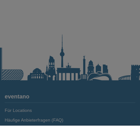
eventano
Für Locations
Häufige Anbieterfragen (FAQ)
Event-Wiki
Merken
Preis anfragen
Jobs