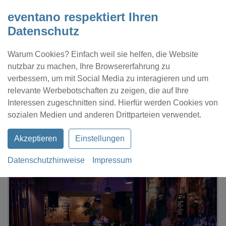
eventano respektiert Ihren
Datenschutz
Warum Cookies? Einfach weil sie helfen, die Website
nutzbar zu machen, Ihre Browsererfahrung zu
verbessern, um mit Social Media zu interagieren und um
relevante Werbebotschaften zu zeigen, die auf Ihre
Interessen zugeschnitten sind. Hierfür werden Cookies von
Kontakt
Location eintragen
Profil
sozialen Medien und anderen Drittparteien verwendet.
Akzeptieren
Einstellungen
Datenschutzhinweise
Impressum
eventano
Frankfurt am Main
Chinaski Club