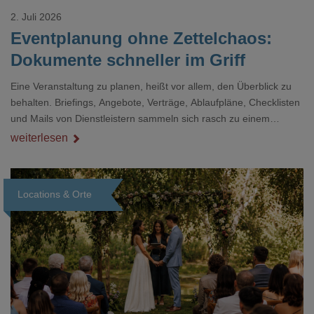
2. Juli 2026
Eventplanung ohne Zettelchaos:
Dokumente schneller im Griff
Eine Veranstaltung zu planen, heißt vor allem, den Überblick zu
behalten. Briefings, Angebote, Verträge, Ablaufpläne, Checklisten
und Mails von Dienstleistern sammeln sich rasch zu einem
unübersichtlichen Stapel. Wer schon einmal kurz vor einem Event
weiterlesen
verzweifelt nach einer bestimmten Angabe in einem langen
Dokument gesucht hat, kennt das mulmige Gefühl.
Locations & Orte
Loading...