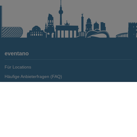
eventano
Für Locations
Häufige Anbieterfragen (FAQ)
Event-Wiki
Merken
Preis anfragen
Jobs
Pressemitteilungen
Media Daten
Service