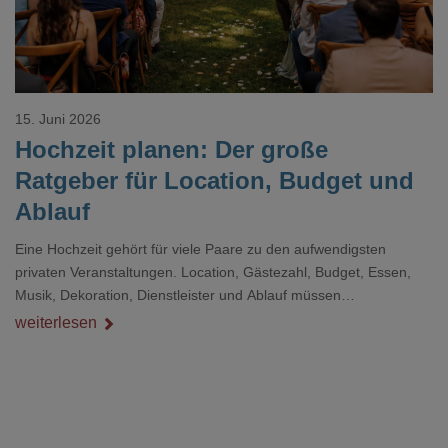
15. Juni 2026
Hochzeit planen: Der große
Ratgeber für Location, Budget und
Ablauf
Eine Hochzeit gehört für viele Paare zu den aufwendigsten
privaten Veranstaltungen. Location, Gästezahl, Budget, Essen,
Musik, Dekoration, Dienstleister und Ablauf müssen
zusammenpassen, damit der Tag gut organisiert ist und trotzdem
weiterlesen
persönlich bleibt.