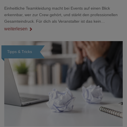
Einheitliche Teamkleidung macht bei Events auf einen Blick
erkennbar, wer zur Crew gehört, und stärkt den professionellen
Gesamteindruck. Für dich als Veranstalter ist das kein
Nebenthema: Bei Textilien mit Stickerei oder mehreren
weiterlesen
Veredelungspositionen sind oft vier bis acht Wochen Vorlauf
realistisch.g#
Tipps & Tricks
Loading...