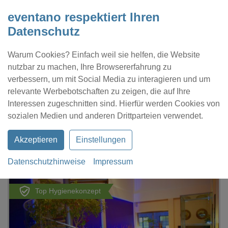
eventano respektiert Ihren
Datenschutz
Warum Cookies? Einfach weil sie helfen, die Website
nutzbar zu machen, Ihre Browsererfahrung zu
verbessern, um mit Social Media zu interagieren und um
relevante Werbebotschaften zu zeigen, die auf Ihre
Interessen zugeschnitten sind. Hierfür werden Cookies von
Kontakt
Location eintragen
Profil
sozialen Medien und anderen Drittparteien verwendet.
Akzeptieren
Einstellungen
Datenschutzhinweise
Impressum
eventano
Duisburg
Chili's Duisburg
Top Hygienekonzept