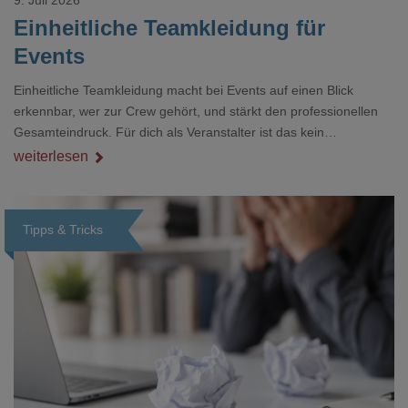
Einheitliche Teamkleidung für
Events
Einheitliche Teamkleidung macht bei Events auf einen Blick
erkennbar, wer zur Crew gehört, und stärkt den professionellen
Gesamteindruck. Für dich als Veranstalter ist das kein
Nebenthema: Bei Textilien mit Stickerei oder mehreren
weiterlesen
Veredelungspositionen sind oft vier bis acht Wochen Vorlauf
realistisch.g#
Tipps & Tricks
Loading...