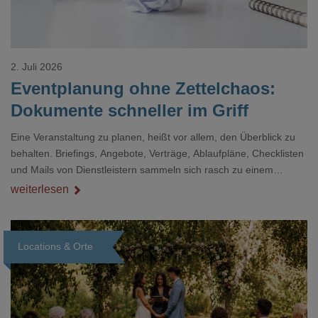
2. Juli 2026
Eventplanung ohne Zettelchaos:
Dokumente schneller im Griff
Eine Veranstaltung zu planen, heißt vor allem, den Überblick zu
behalten. Briefings, Angebote, Verträge, Ablaufpläne, Checklisten
und Mails von Dienstleistern sammeln sich rasch zu einem
unübersichtlichen Stapel. Wer schon einmal kurz vor einem Event
weiterlesen
verzweifelt nach einer bestimmten Angabe in einem langen
Dokument gesucht hat, kennt das mulmige Gefühl.
Locations & Orte