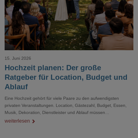
Loading...
15. Juni 2026
Hochzeit planen: Der große
Ratgeber für Location, Budget und
Ablauf
Eine Hochzeit gehört für viele Paare zu den aufwendigsten
privaten Veranstaltungen. Location, Gästezahl, Budget, Essen,
Musik, Dekoration, Dienstleister und Ablauf müssen
zusammenpassen, damit der Tag gut organisiert ist und trotzdem
weiterlesen
persönlich bleibt.