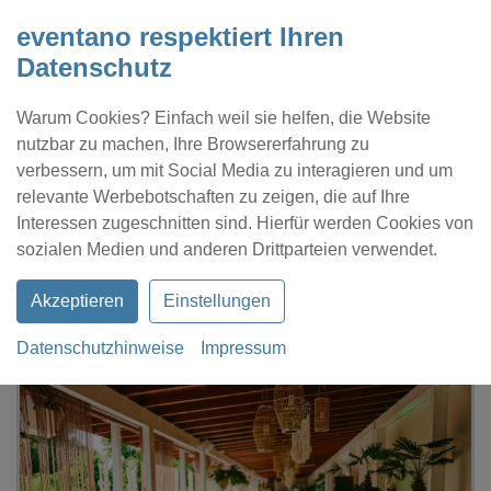
eventano respektiert Ihren
Datenschutz
Warum Cookies? Einfach weil sie helfen, die Website
nutzbar zu machen, Ihre Browsererfahrung zu
verbessern, um mit Social Media zu interagieren und um
relevante Werbebotschaften zu zeigen, die auf Ihre
Interessen zugeschnitten sind. Hierfür werden Cookies von
Kontakt
Location eintragen
Profil
sozialen Medien und anderen Drittparteien verwendet.
Akzeptieren
Einstellungen
Datenschutzhinweise
Impressum
eventano
Flörsheim am Main
Chamäleon Beach