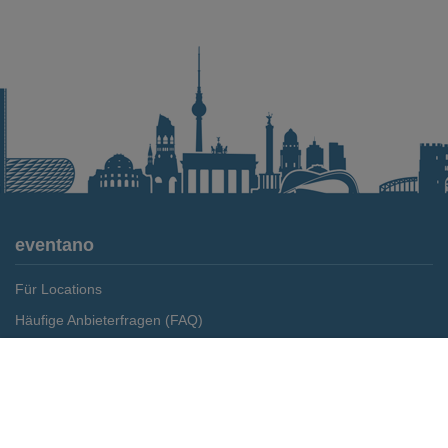
eventano
Für Locations
Häufige Anbieterfragen (FAQ)
Event-Wiki
Merken
Preis anfragen
Jobs
Pressemitteilungen
Media Daten