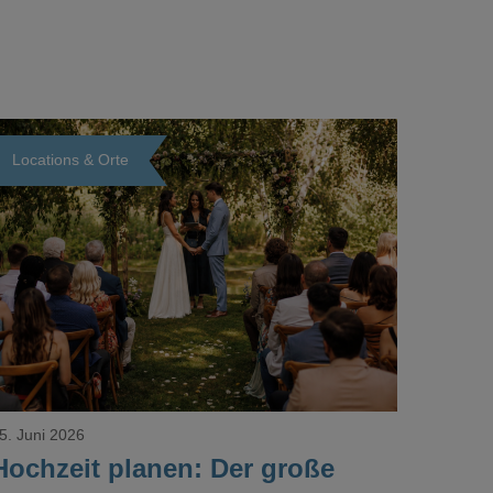
Locations & Orte
Loading...
5. Juni 2026
Hochzeit planen: Der große