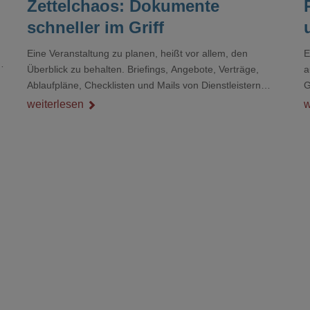
Zettelchaos: Dokumente
schneller im Griff
Eine Veranstaltung zu planen, heißt vor allem, den
E
r
Überblick zu behalten. Briefings, Angebote, Verträge,
a
Ablaufpläne, Checklisten und Mails von Dienstleistern
G
sammeln sich rasch zu einem unübersichtlichen Stapel.
D
weiterlesen
w
Wer schon einmal kurz vor einem Event verzweifelt nach
d
einer bestimmten Angabe in einem langen Dokument
gesucht hat, kennt das mulmige Gefühl.