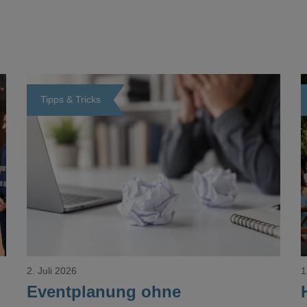
Tipps & Tricks
Loading...
2. Juli 2026
1
Eventplanung ohne