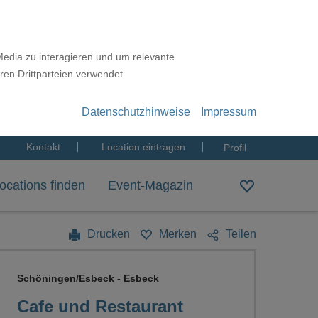
Media zu interagieren und um relevante
ren Drittparteien verwendet.
Datenschutzhinweise
Impressum
Kontakt
Location eintragen
Profil
ocations finden
Event-Magazin
Drucken
Merken
Teilen
Schöningen/Esbeck - Esbeck
Cafe und Restaurant