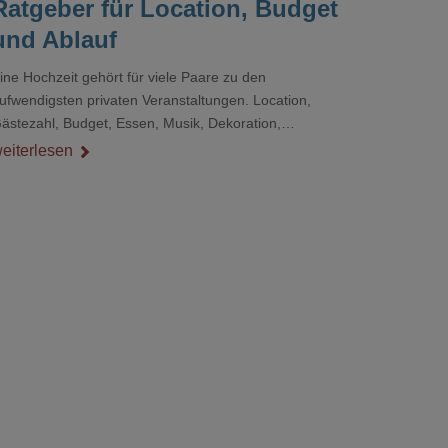
Ratgeber für Location, Budget
und Ablauf
ine Hochzeit gehört für viele Paare zu den
ufwendigsten privaten Veranstaltungen. Location,
ästezahl, Budget, Essen, Musik, Dekoration,
ienstleister und Ablauf müssen zusammenpassen, damit
eiterlesen
er Tag gut organisiert ist und trotzdem persönlich bleibt.