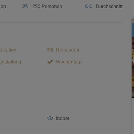
€
€
ion
250 Personen
Durchschnitt
Location
Restaurant
nstaltung
Wochentags
n
Indoor