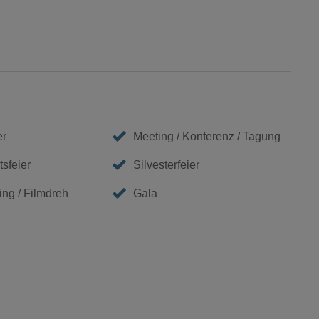
er
Meeting / Konferenz / Tagung
sfeier
Silvesterfeier
ing / Filmdreh
Gala