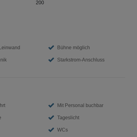
200
 Leinwand
Bühne möglich
nik
Starkstrom-Anschluss
hrt
Mit Personal buchbar
e
Tageslicht
WCs