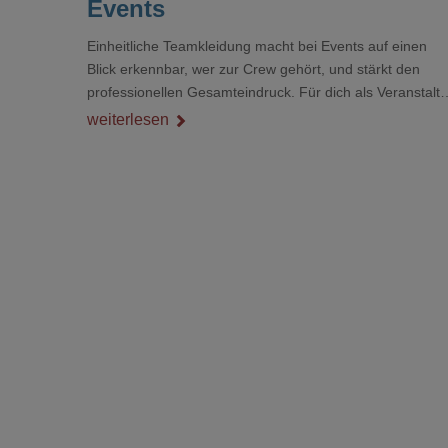
Events
Einheitliche Teamkleidung macht bei Events auf einen
Blick erkennbar, wer zur Crew gehört, und stärkt den
professionellen Gesamteindruck. Für dich als Veranstalte
ist das kein Nebenthema: Bei Textilien mit Stickerei oder
weiterlesen
mehreren Veredelungspositionen sind oft vier bis acht
Wochen Vorlauf realistisch.g#