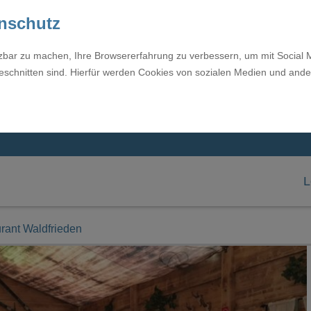
enschutz
tzbar zu machen, Ihre Browsererfahrung zu verbessern, um mit Social 
eschnitten sind. Hierfür werden Cookies von sozialen Medien und ande
L
rant Waldfrieden