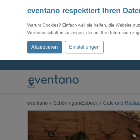
eventano respektiert Ihren Dat
Warum Cookies? Einfach weil sie helfen, die Website nu
Werbebotschaften zu zeigen, die auf Ihre Interessen zug
Akzeptieren
Einstellungen
eventano
Schöningen/Esbeck
Cafe und Restau