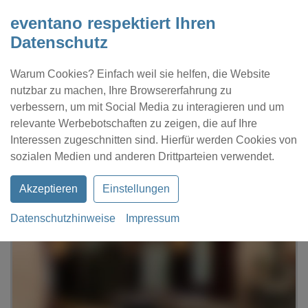
eventano respektiert Ihren
Datenschutz
Warum Cookies? Einfach weil sie helfen, die Website
nutzbar zu machen, Ihre Browsererfahrung zu
verbessern, um mit Social Media zu interagieren und um
relevante Werbebotschaften zu zeigen, die auf Ihre
Interessen zugeschnitten sind. Hierfür werden Cookies von
Kontakt
Location eintragen
Profil
sozialen Medien und anderen Drittparteien verwendet.
Akzeptieren
Einstellungen
Datenschutzhinweise
Impressum
eventano
Berlin
Café Klatsch