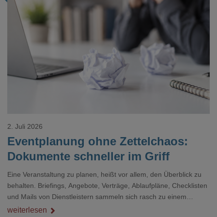
Loading...
2. Juli 2026
Eventplanung ohne Zettelchaos:
Dokumente schneller im Griff
Eine Veranstaltung zu planen, heißt vor allem, den Überblick zu
behalten. Briefings, Angebote, Verträge, Ablaufpläne, Checklisten
und Mails von Dienstleistern sammeln sich rasch zu einem
unübersichtlichen Stapel. Wer schon einmal kurz vor einem Event
weiterlesen