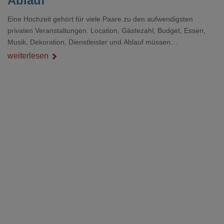
Ablauf
Eine Hochzeit gehört für viele Paare zu den aufwendigsten
privaten Veranstaltungen. Location, Gästezahl, Budget, Essen,
Musik, Dekoration, Dienstleister und Ablauf müssen
zusammenpassen, damit der Tag gut organisiert ist und trotzdem
weiterlesen
persönlich bleibt.