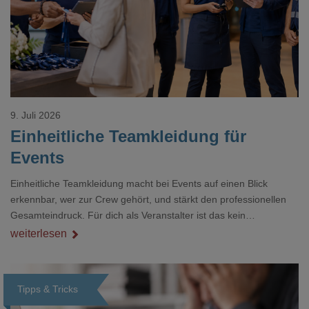
9. Juli 2026
Einheitliche Teamkleidung für
Events
Einheitliche Teamkleidung macht bei Events auf einen Blick
erkennbar, wer zur Crew gehört, und stärkt den professionellen
Gesamteindruck. Für dich als Veranstalter ist das kein
Nebenthema: Bei Textilien mit Stickerei oder mehreren
weiterlesen
Veredelungspositionen sind oft vier bis acht Wochen Vorlauf
realistisch.g#
Tipps & Tricks