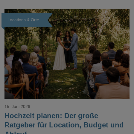
verzweifelt nach einer bestimmten Angabe in einem langen
Dokument gesucht hat, kennt das mulmige Gefühl.
Locations & Orte
Loading...
15. Juni 2026
Hochzeit planen: Der große
Ratgeber für Location, Budget und